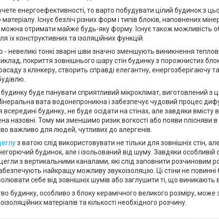
ете енергоефективності, то варто побудувати цілий будинок з ць
 матеріалу. Існує безліч різних форм і типів блоків, наповнених мін
 можна отримати майже будь-яку форму. Існує також можливість об
ля їх конструктивних та ізоляційних функцій.
 невеликі тонкі зварні шви значно зменшують виникнення теплов
риклад, покриття зовнішнього шару стін будинку з порожнистих блок
асаду з клінкеру, створить справді елегантну, енергозберігаючу т
будівлю.
удинку буде панувати сприятливий мікроклімат, виготовлений з 
Мінеральна вата водонепроникна і забезпечує чудовий процес дифуз
 всередині будинку, не буде осідати на стінах, але завдяки вмісту 
на назовні. Тому ми зменшимо ризик вогкості або появи плісняви в ​
во важливо для людей, чутливих до алергенів.
цеглу
з ватою слід використовувати не тільки для зовнішніх стін, ал
негорючий будинок, але і ізольований від шуму. Завдяки особливій с
цегли з вертикальними каналами, які слід заповнити розчиновим р
 забезпечують найкращу можливу звукоізоляцію. Ці стіни не повинн
золювати себе від зовнішніх шумів або заглушити ті, що виникають 
 будинку, особливо з блоку керамічного великого розміру, може 
лоізоляційних матеріалів та кількості необхідного розчину.