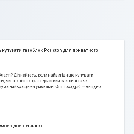
купувати газоблок Poriston для приватного
бласті? Дізнайтесь, коли найвигідніше купувати
ну, які технічні характеристики важливі та як
учу за найкращими умовами. Опт і роздріб — вигідно
умова довговічності