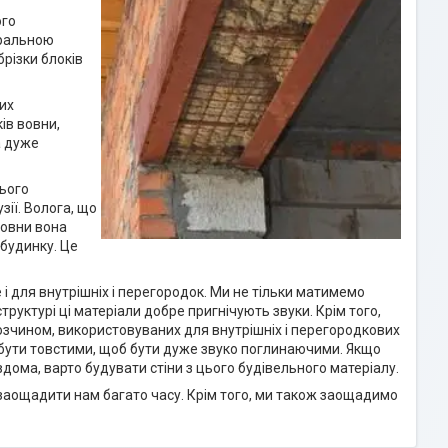
ого
еральною
різки блоків
их
ів вовни,
а дуже
цього
ії. Волога, що
вовни вона
​будинку. Це
е і для внутрішніх і перегородок. Ми не тільки матимемо
труктурі ці матеріали добре пригнічують звуки. Крім того,
озчином, використовуваних для внутрішніх і перегородкових
і бути товстими, щоб бути дуже звуко поглинаючими. Якщо
вдома, варто будувати стіни з цього будівельного матеріалу.
заощадити нам багато часу. Крім того, ми також заощадимо