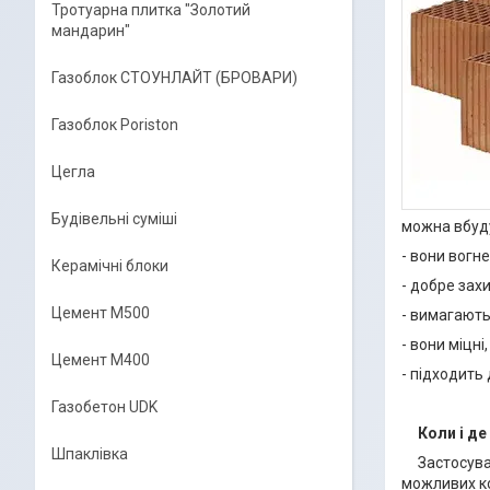
Тротуарна плитка "Золотий
мандарин"
Газоблок СТОУНЛАЙТ (БРОВАРИ)
Газоблок Poriston
Цегла
Будівельні суміші
можна вбуду
- вони вогне
Керамічні блоки
- добре зах
Цемент М500
- вимагають
- вони міцні,
Цемент М400
- підходить д
Газобетон UDK
Коли і де
Шпаклівка
Застосуванн
можливих кон