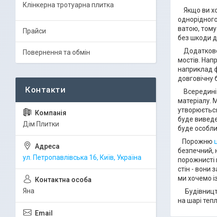
Клінкерна тротуарна плитка
Якщо ви хоч
однорідного
ватою, тому
Прайси
без шкоди д
Додатково -
Повернення та обмін
мостів. Нап
наприклад ф
довговічну 
Всередині б
матеріалу. 
утворюється
буде виведе
Дім Плитки
буде особли
Порожню
безпечний, 
ул. Петропавлівська 16, Київ, Україна
порожнисті 
стін - вони
ми хочемо і
Яна
Будівництво
на шарі теп