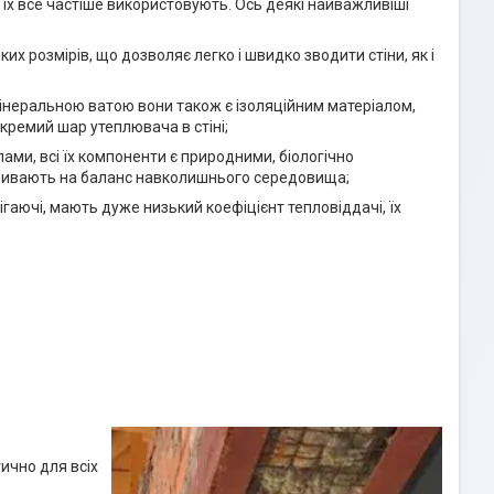
їх все частіше використовують. Ось деякі найважливіші
их розмірів, що дозволяє легко і швидко зводити стіни, як і
інеральною ватою вони також є ізоляційним матеріалом,
кремий шар утеплювача в стіні;
ами, всі їх компоненти є природними, біологічно
ливають на баланс навколишнього середовища;
ігаючі, мають дуже низький коефіцієнт тепловіддачі, їх
ично для всіх