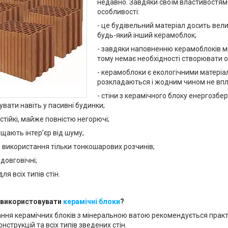
недавно. Завдяки своїм властивостям 
особливості:
- це будівельний матеріал досить велик
будь-який інший керамоблок;
- завдяки наповненню керамоблоків м
тому немає необхідності створювати о
- керамоблоки є екологічними матеріал
розкладаються і жодним чином не вп
- стіни з керамічного блоку енергозбер
вати навіть у пасивні будинки;
стійкі, майже повністю негорючі;
ищають інтер’єр від шуму;
 використання тільки тонкошарових розчинів;
 довговічні;
ля всіх типів стін.
 використовувати
керамічні блоки
?
я керамічних блоків з мінеральною ватою рекомендується практ
струкцій та всіх типів зведених стін.