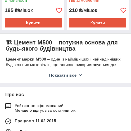
В наявності
Під замовлення
185
210
₴/мішок
₴/мішок
Купити
Купити
🏗️ Цемент М500 – потужна основа для
будь-якого будівництва
Цемент марки М500
– один із найміцніших і найнадійніших
будівельних матеріалів, що активно використовується для
зведення фундаментів, кладки, армування, стяжок і бетону
Показати все
підвищеної міцності.
Якщо ви шукаєте,
де купити цемент М500 у Київській
області за вигідною ціною з доставкою
, – інтернет-
магазин
PlitkaHome
пропонує
сертифіковану продукцію з
Про нас
постачанням прямо зі складу
.
Рейтинг не сформований
✅ Основні переваги цементу М500:
Менше 5 відгуків за останній рік
Висока міцність на стиск
– до 500 кг/см²
Працює з 11.02.2015
Швидке твердіння
– зменшує строки будівництва