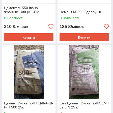
Цемент М-550 Івано -
Франківський (ІFCEM)
Цемент М-500 Здолбунів
В наявності
В наявності
210
185
₴/мішок
₴/мішок
Купити
Купити
Цемент Dyckerhoff ПЦ-IІ/А-Ш-
Еліт Цемент Dyckerhoff CEM I
Р-Н 500 25кг
52,5 N 25 кг