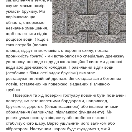
яку ми маємо намір
укласти бруківку. Ми
вирівнюємо цю
область, створюємо
незначне зменшення,
щоб полегшити відтік
дощової води. Якщо є
така потреба (велика
площа, відсутня можливість створення схилу, погана
проникність ґрунту) - ми встановлюємо спеціальну дренажну
установку, що веде воду до каналізаційної системи дощової
води або дренажного колодязя. Правильний відтік води
(особливо з більшості видах бруківки) вимагає
розташування лінійний дренаж. Він складається з бетонних
лотків, вставлених на поверхню, з'єднаних зі зливною
трубою.
Поверхня та хід поверхні тротуару повинні бути позначені
попередньо встановленими бордюрами, наприклад,
бруківкою, дорогою (більш масивною) або іншими типами
обрамлення (наприклад, підкладкою фундаменту). Ми
розміщуємо основу з піщанику або щебеню в якості
стабілізуючого шару. Варто ущільнити його валиком або
вібратором. Наступним шаром буде фундамент, який