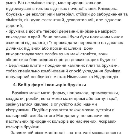
умов. Він не змінює колір, має природні кольори,
підтримувані в теплих відтінках печеної глини. Клінкерна
бруківка - це екологічний матеріал, стійкий до забруднення та
хімікатів, він дуже елегантний, декоративний, але відносно
дорогий;
- бруківка з досить твердої деревини, вирізана навхрест,
викладена в край. Вони повинні були бути належним чином
захищені від вологи, і їх прокладали переважно на дахових
ділянках під'їзних або проїзних шляхів. Вони
використовувалися особливо на межі століття, вони
збереглися біля вхідних воріт до деяких старих будинків;
- Берлінські плити - поєднання кам'яних плит та бруківки,
тобто спеціально комбінований спосіб укладання бруківки
популярний особливо в містах Німеччини та Нідерландів.
4. Вибір форм і кольорів бруківки
Бруківка може мати форму, наприклад, прямокутники,
квадрати, ромби, вона може мати прямі або вигнуті краї,
закінчуватися хвилею, з опуклістю або іншими
візерунками. Подібне розмаїття також можна зустріти в
кольоровій гамі Золотого Мандарину, починаючи від
пастельних природних кольорів до насичених, яскравих
кольорів бруківки.
Завдяки цій різноманітності - на тротуарі можна досягти