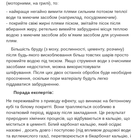
(моторними, на грилі), то:
- найкраще негайно вимити плями сильним потоком теплої
води та миючим засобом (наприклад, посудомиючим).
- покрийте свіжі жирні плями піском, змітайте пісок після
вбирання жиру, ретельно вимийте забруднені місця теплою
водою з миючим засобом або м’яким засобом для усунення
плям.
Більшість бруду (з моху, рослинності, цементу, розчину)
після будь-якого вискоблювання більш товстих шарів просто
промийте водою під тиском. Якщо струменя води з очисними
засобами недостатня, можна використовувати
шліфування. Після цих двох останніх обробок буде необхідне
просочення, оскільки пори матеріалу будуть легко
піддаватися забрудненню.
Порада експертів:
Не переживайте з приводу ефекту, що виникає на бетонному
кубі та білому покритті. Вони трапляються особливо в
початковий період, відразу після закладання. Це результат
природних хімічних процесів, що відбуваються в кальцію, що
міститься в цементі. Білий карбонат кальцію, який осідає
назовні , досить довго і поступово (під впливом дощової води
та вуглекислого газу), перетворюється в бікарбонат кальцію, і