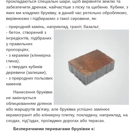
прокладаються спеціальні шари, щоб вирівняти землю та
забезпечити дренаж, найчастіше з піску та щебеню. Кубики, з
яких ми кладемо бруківку, в даний час ретельно обробляємо,
вирівнюємо і підбираємо з такої сировини, як:
- природний камінь, наприклад, граніт, базальт;
- бетон, створений з
інгредієнтів, підібраних
у правильних
пропорціях;
- з кераміки (клінкерна
глина);
- з твердих кубиків
деревини (залишки);
- з природних польових
каменів.
Нанесення бруківки
не закінчується
облицюванням ділянок
або маршрутів зв’язку, але бруківка успішно замінює
керамограніт або клінкерну плитку, покладену, наприклад, на
сходах, під'їздах, проїжджих дорогах або терасах.
Безперечними перевагами бруківки є: