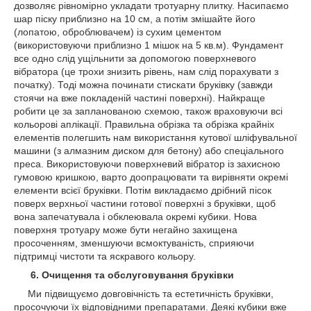
дозволяє рівномірно укладати тротуарну плитку. Насипаємо
шар піску приблизно на 10 см, а потім змішайте його
(лопатою, оброблювачем) із сухим цементом
(використовуючи приблизно 1 мішок на 5 кв.м). Фундамент
все одно слід ущільнити за допомогою поверхневого
вібратора (це трохи знизить рівень, нам слід порахувати з
початку). Тоді можна починати стискати бруківку (завжди
стоячи на вже покладеній частині поверхні). Найкраще
робити це за запланованою схемою, також враховуючи всі
кольорові аплікації. Правильна обрізка та обрізка крайніх
елементів полегшить нам використання кутової шліфувальної
машини (з алмазним диском для бетону) або спеціального
преса. Використовуючи поверхневий вібратор із захисною
гумовою кришкою, варто доопрацювати та вирівняти окремі
елементи всієї бруківки. Потім викладаємо дрібний пісок
поверх верхньої частини готової поверхні з бруківки, щоб
вона запечатувала і обклеювала окремі кубики. Нова
поверхня тротуару може бути негайно захищена
просоченням, зменшуючи всмоктуваність, сприяючи
підтримці чистоти та яскравого кольору.
6. Очищення та обслуговування бруківки
Ми підвищуємо довговічність та естетичність бруківки,
просочуючи їх відповідними препаратами. Деякі кубики вже