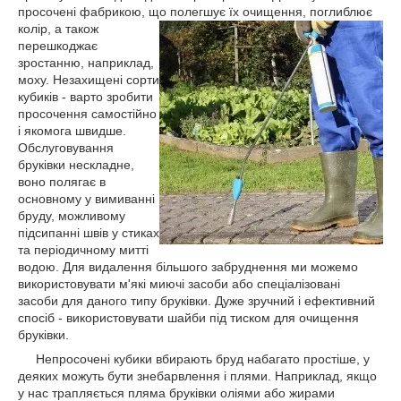
просочені фабрикою, що полегшує їх очищення, поглиблює
колір, а також
перешкоджає
зростанню, наприклад,
моху. Незахищені сорти
кубиків - варто зробити
просочення самостійно
і якомога швидше.
Обслуговування
бруківки нескладне,
воно полягає в
основному у вимиванні
бруду, можливому
підсипанні швів у стиках
та періодичному митті
водою. Для видалення більшого забруднення ми можемо
використовувати м'які миючі засоби або спеціалізовані
засоби для даного типу бруківки. Дуже зручний і ефективний
спосіб - використовувати шайби під тиском для очищення
бруківки.
Непросочені кубики вбирають бруд набагато простіше, у
деяких можуть бути знебарвлення і плями. Наприклад, якщо
у нас трапляється пляма бруківки оліями або жирами