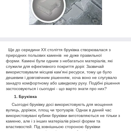
Ще до середини ХХ століття бруківка створювалася з
природних польових каменів не дуже правильної
форми. Камені були одним з небагатьох матеріалів, які
служили для ефективного покриття доріг. Зазвичай
використовували місцеві кам'яні ресурси, тому це було
дешевим і довговічним рішенням, хоча воно не слугувало
занадто комфортному або швидкому руху. Подібні рішення
застосовуються і сьогодні - що варто знати про них?
1. Бруківка
Сьогодні бруківку досі використовують для мощення
вулиць, доріжок, площ чи тротуарів. Однак в даний час
використовувані кубики бруківки виготовляються не тільки з
каменю, але і з інших матеріалів різної форми та
властивостей. Під зовнішньою стороною бруківки