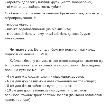
- агрегати добавок у вигляді крупи (часто забарвленої);
- пігменти, що забарвлюють кубики.
Особливості, отримані бетонними бруківками завдяки техніці
вібропресування, є:
- висока міцність;
- низьке водопоглинання (не більше 6%);
- морозостійкість, у тому числі стійкість до засобу для
знежирення.
Чи знаєте ви:
Бетон для бруківки повинен мати клас
міцності не менше 35 МПа.
Кубики з бетону випускаються різної товщини, залежно від
їх призначення та інтенсивності використання. Ця товщина
повинна бути не менше:
- 4 см для малозавантажених пішохідних доріжок;
- 6 см для доріг з низьким навантаженням на транспорті;
- 8 см для більш зайнятих вулиць та паркінгів;
- 10 см для доріг з інтенсивним рухом, у тому числі
великовантажних транспортних засобів (вантажні автомобілі,
крани, тренери).