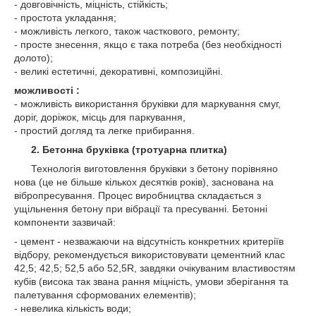
- довговічність, міцність, стійкість;
- простота укладання;
- можливість легкого, також часткового, ремонту;
- просте знесення, якщо є така потреба (без необхідності
долото);
- великі естетичні, декоративні, композиційні.
можливості :
- можливість використання бруківки для маркування смуг,
доріг, доріжок, місць для паркування,
- простий догляд та легке прибирання.
2. Бетонна бруківка (тротуарна плитка)
Технологія виготовлення бруківки з бетону порівняно
нова (це не більше кількох десятків років), заснована на
вібропресування. Процес виробництва складається з
ущільнення бетону при вібрації та пресуванні. Бетонні
компоненти зазвичай:
- цемент - незважаючи на відсутність конкретних критеріїв
відбору, рекомендується використовувати цементний клас
42,5; 42,5; 52,5 або 52,5R, завдяки очікуваним властивостям
кубів (висока так звана рання міцність, умови зберігання та
палетування сформованих елементів);
- невелика кількість води;