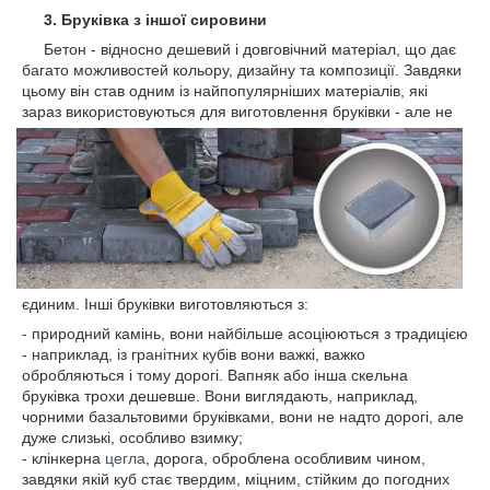
3. Бруківка з іншої сировини
Бетон - відносно дешевий і довговічний матеріал, що дає
багато можливостей кольору, дизайну та композиції. Завдяки
цьому він став одним із найпопулярніших матеріалів, які
зараз
використовуються для виготовлення бруківки - але не
єдиним. Інші бруківки виготовляються з:
- природний камінь, вони найбільше асоціюються з традицією
- наприклад, із гранітних кубів вони важкі, важко
обробляються і тому дорогі. Вапняк або інша скельна
бруківка трохи дешевше. Вони виглядають, наприклад,
чорними базальтовими бруківками, вони не надто дорогі, але
дуже слизькі, особливо взимку;
- клінкерна
цегла
, дорога, оброблена особливим чином,
завдяки якій куб стає твердим, міцним, стійким до погодних