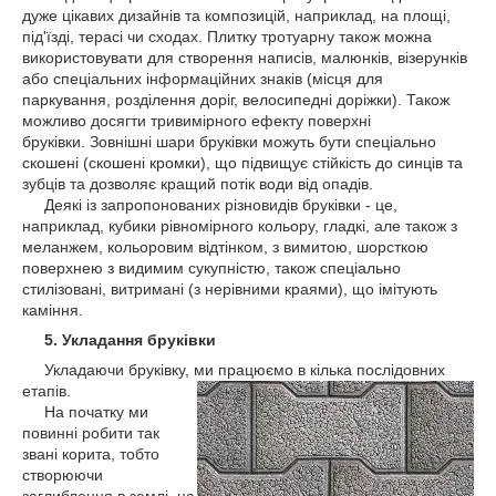
дуже цікавих дизайнів та композицій, наприклад, на площі,
під'їзді, терасі чи сходах. Плитку тротуарну також можна
використовувати для створення написів, малюнків, візерунків
або спеціальних інформаційних знаків (місця для
паркування, розділення доріг, велосипедні доріжки). Також
можливо досягти тривимірного ефекту поверхні
бруківки. Зовнішні шари бруківки можуть бути спеціально
скошені (скошені кромки), що підвищує стійкість до синців та
зубців та дозволяє кращий потік води від опадів.
Деякі із запропонованих різновидів бруківки - це,
наприклад, кубики рівномірного кольору, гладкі, але також з
меланжем, кольоровим відтінком, з вимитою, шорсткою
поверхнею з видимим сукупністю, також спеціально
стилізовані, витримані (з нерівними краями), що імітують
каміння.
5. Укладання бруківки
Укладаючи бруківку, ми працюємо в кілька послідовних
етапів.
На початку ми
повинні робити так
звані корита, тобто
створюючи
заглиблення в землі, на