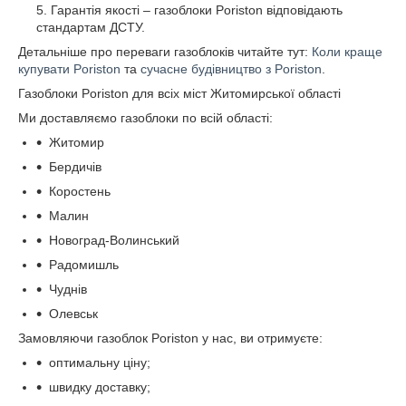
Гарантія якості – газоблоки Poriston відповідають
стандартам ДСТУ.
Детальніше про переваги газоблоків читайте тут:
Коли краще
купувати Poriston
та
сучасне будівництво з Poriston
.
Газоблоки Poriston для всіх міст Житомирської області
Ми доставляємо газоблоки по всій області:
Житомир
Бердичів
Коростень
Малин
Новоград-Волинський
Радомишль
Чуднів
Олевськ
Замовляючи газоблок Poriston у нас, ви отримуєте:
оптимальну ціну;
швидку доставку;