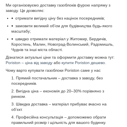
Ми організовуємо доставку газоблоків фурою напряму з
заводу. Це дозволяє:
отримати вигідну ціну без націнок посередників;
замовити великий об’єм для будівництва будь-якого
масштабу;
швидко отримати матеріал у Житомир, Бердичів,
Коростень, Малин, Новоград-Волинський, Радомишль,
Чуднів та інші міста області.
Дізнатися актуальні ціни та оформити доставку можна тут:
Poriston – ціна від заводу
або
купити Poriston дешево
.
Чому варто купувати газоблоки Poriston саме у нас
Прямий постачальник – доставка з заводу, без
посередників.
Вигідна ціна – економія до 20–30% порівняно з
ринком.
Швидка доставка – матеріал прибуває вчасно на
об’єкт.
Професійна консультація – допоможемо обрати
правильний розмір і щільність для вашого будинку.