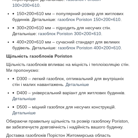
100×200×610
.
150×200×610 мм – популярний розмір для житлових
будинків. Детальніше:
газоблок Poriston 150×200×610
.
300×200×610 мм – підходить для несучих стін.
Детальніше:
газоблок Poriston 300×200×610
.
400×200×610 мм – сучасний стандарт для великих
будівель. Детальніше:
газоблок Poriston 400×200×610
.
Щільність газоблоків Poriston
Щільність газоблоків впливає на міцність і теплоізоляцію стін.
Ми пропонуємо:
D300 – легкий газоблок, оптимальний для внутрішніх
стін і малих навантажень.
Детальніше
D400 – універсальний варіант для житлових будинків.
Детальніше
D500 – міцний газоблок для несучих конструкцій.
Детальніше
Обираючи правильну щільність та розмір газоблоку Poriston,
ви забезпечуєте довговічність і надійність вашого будинку.
Доставка газоблоків Порістон Житомирська область