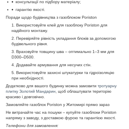
консультації по підбору матеріалу;
гарантію якості.
Поради щодо будівництва з газоблоком Poriston
Використовуйте клей для газоблоку Poriston для
надійного монтажу.
Перевіряйте рівність укладання блоків за допомогою
будівельного рівня.
Враховуйте товщину шва – оптимально 1–3 мм для
D300–D500.
Додавайте армування для несучих стін.
Використовуйте захисні штукатурки та гідроізоляцію
при необхідності.
Додатково для вашого будинку можна замовити
тротуарну
плитку Золотий Мандарин
, щоб облаштувати територію
красиво і довговічно.
Замовляйте газоблок Poriston у Житомирі прямо зараз
Не витрачайте час на пошуки – купуйте газоблоки Poriston
напряму з заводу, з доставкою фурою та гарантією якості.
Телефони для замовлення: