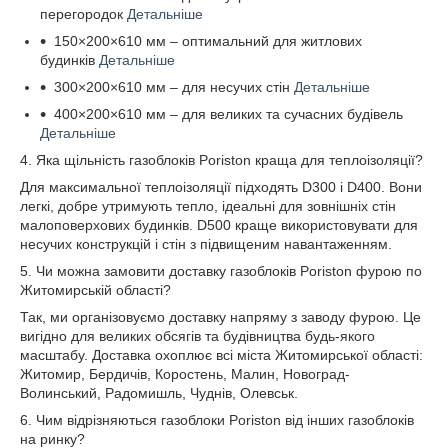
перегородок
Детальніше
150×200×610 мм – оптимальний для житлових
будинків
Детальніше
300×200×610 мм – для несучих стін
Детальніше
400×200×610 мм – для великих та сучасних будівель
Детальніше
4. Яка щільність газоблоків Poriston краща для теплоізоляції?
Для максимальної теплоізоляції підходять D300 і D400. Вони
легкі, добре утримують тепло, ідеальні для зовнішніх стін
малоповерхових будинків. D500 краще використовувати для
несучих конструкцій і стін з підвищеним навантаженням.
5. Чи можна замовити доставку газоблоків Poriston фурою по
Житомирській області?
Так, ми організовуємо доставку напряму з заводу фурою. Це
вигідно для великих обсягів та будівництва будь-якого
масштабу. Доставка охоплює всі міста Житомирської області:
Житомир, Бердичів, Коростень, Малин, Новоград-
Волинський, Радомишль, Чуднів, Олевськ.
6. Чим відрізняються газоблоки Poriston від інших газоблоків
на ринку?