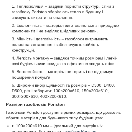
Теплоізоляція – завдяки пористій структурі, стіни з
газоблоку Poriston зберігають тепло в будинку і
знижують витрати на опалення.
Екологічність – матеріал виготовляється з природних
компонентів і не виділяє шкідливих речовин.
Міцність і довговічність – газоблоки витримують
великі навантаження і забезпечують стійкість
конструкцій.
Легкість монтажу – завдяки точним розмірам і легкій
вазі будівельники швидко та ефективно зводять стіни.
Вогнестійкість – матеріал не горить і не підтримує
поширення полум’я.
Широкий вибір щільності та розмірів – D300, D400,
D500, різні габарити: 100×200×610, 150×200×610,
300×200×610, 400×200×610.
Розміри газоблоків Poriston
Газоблоки Poriston доступні в різних розмірах, що дозволяє
обрати матеріал для будь-якого типу будівництва:
100×200×610 мм – ідеальний для внутрішніх
перегородок. Детальніше:
газоблок Poriston