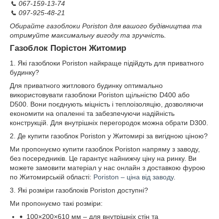
📞 067-159-13-74
📞 097-925-48-21
Обирайте газоблоки Poriston для вашого будівництва та
отримуйте максимальну вигоду та зручність.
Газоблок Порістон Житомир
1. Які газоблоки Poriston найкраще підійдуть для приватного
будинку?
Для приватного житлового будинку оптимально
використовувати газоблоки Poriston щільністю D400 або
D500. Вони поєднують міцність і теплоізоляцію, дозволяючи
економити на опаленні та забезпечуючи надійність
конструкцій. Для внутрішніх перегородок можна обрати D300.
2. Де купити газоблок Poriston у Житомирі за вигідною ціною?
Ми пропонуємо купити газоблок Poriston напряму з заводу,
без посередників. Це гарантує найнижчу ціну на ринку. Ви
можете замовити матеріал у нас онлайн з доставкою фурою
по Житомирській області:
Poriston – ціна від заводу
.
3. Які розміри газоблоків Poriston доступні?
Ми пропонуємо такі розміри:
100×200×610 мм – для внутрішніх стін та