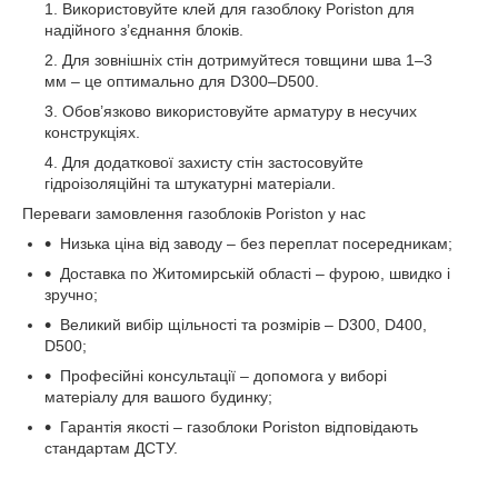
Використовуйте клей для газоблоку Poriston для
надійного з’єднання блоків.
Для зовнішніх стін дотримуйтеся товщини шва 1–3
мм – це оптимально для D300–D500.
Обов’язково використовуйте арматуру в несучих
конструкціях.
Для додаткової захисту стін застосовуйте
гідроізоляційні та штукатурні матеріали.
Переваги замовлення газоблоків Poriston у нас
Низька ціна від заводу – без переплат посередникам;
Доставка по Житомирській області – фурою, швидко і
зручно;
Великий вибір щільності та розмірів – D300, D400,
D500;
Професійні консультації – допомога у виборі
матеріалу для вашого будинку;
Гарантія якості – газоблоки Poriston відповідають
стандартам ДСТУ.