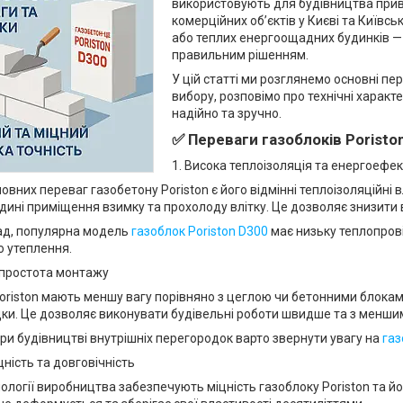
використовують для будівництва прива
комерційних об’єктів у Києві та Київсь
або теплих енергоощадних будинків — 
правильним рішенням.
У цій статті ми розглянемо основні пе
вибору, розповімо про технічні характ
надійно та зручно.
✅
Переваги газоблоків Poristo
1. Висока теплоізоляція та енергоефе
ловних переваг газобетону Poriston є його відмінні теплоізоляційні
дині приміщення взимку та прохолоду влітку. Це дозволяє знизити
ад, популярна модель
газоблок Poriston D300
має низьку теплопрові
 утеплення.
і простота монтажу
oriston мають меншу вагу порівняно з цеглою чи бетонними блока
ки. Це дозволяє виконувати будівельні роботи швидше та з менши
при будівництві внутрішніх перегородок варто звернути увагу на
газ
цність та довговічність
нології виробництва забезпечують міцність газоблоку Poriston та й