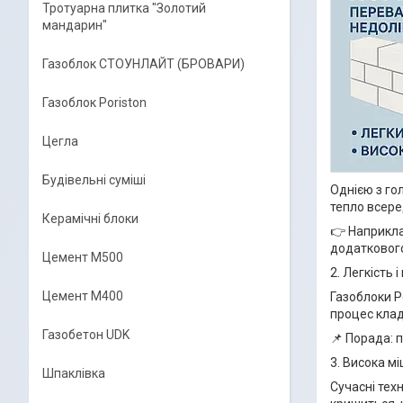
Тротуарна плитка "Золотий
мандарин"
Газоблок СТОУНЛАЙТ (БРОВАРИ)
Газоблок Poriston
Цегла
Будівельні суміші
Однією з го
тепло всере
Керамічні блоки
👉 Наприкл
додаткового
Цемент М500
2. Легкість 
Цемент М400
Газоблоки P
процес клад
Газобетон UDK
📌 Порада: 
3. Висока мі
Шпаклівка
Сучасні тех