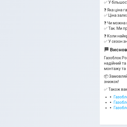
✅ У більшос
❓ Яка ціна г
✅ Ціна зале
❓ Чи можна 
✅ Так. Ми п
❓ Коли найк
✅ У сезон з
🏁
Виснов
Газоблок Po
надійний та
монтажу та
📦 Замовляй
знижок!
✅ Також вам
Газобл
Газобл
Газобл