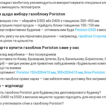
 кладки газобетону рекомендується використовувати спеціальні кл
а зменшують тепловтрати.
 щодо вибору газоблоку Poriston
внішніх стін — обирайте D300 або D400 з товщиною 300–400 мм.
утрішніх перегородок — підійдуть блоки товщиною 100–150 мм.
ергоефективних будинків — оптимальним буде
Poriston D300
з вис
іть увагу на альтернативні рішення — наприклад,
газоблок Стоунла
ся ціною та щільністю.
рто купити газоблок Poriston саме у нас
ни від виробника — без посередників
ставка по Києву, Броварам, Ірпеню, Бучі, Василькову, Борисполю, О
дріб — вигідні умови для приватних забудовників і будівельних комп
кції та знижки
сортимент:
Poriston 150×200×610 мм
,
300×200×610 мм
,
блок Poriston
те газоблок прямо зараз — і ми забезпечимо доставку без затримо
 – відповіді
ить газоблок Poriston для будівництва двоповерхового будинку?
и D400 та D500 з високою міцністю чудово підходять для несучих ст
о утеплювати стіни з газоблоку Poriston?