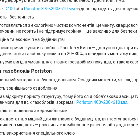
не деформується та зберігає свої властивості десятиліттями.
ок
D400
або
Poriston 375×200×610 мм
чудово підходять для несучих 
ість і безпечність
готовляється з екологічно чистих компонентів: цементу, кварцового 
ечовин, не горить і не підтримує горіння — це важливо для безпеки
 ціна та економія на будівництві
вих причин купити газоблок Poriston у Києві — доступна ціна при ви
едення стін з газоблоку нижча на 20–30%, а швидкість монтажу вищ
нуємо вигідні умови для оптових і роздрібних покупців, а також сез
 газоблоків Poriston
ельний матеріал не буває ідеальним. Ось деякі моменти, які слід 
ість зовнішнього оздоблення
ає відкриту пористу структуру, тому його слід обов’язково захища
вимога для всіх газоблоків, зокрема і
Poriston 400×200×610 мм
.
цність порівняно з керамоблоком
ок достатньо міцний для житлового будівництва, він поступається 
двищена міцність — розгляньте комбіноване рішення або додатков
ість використання спеціального клею