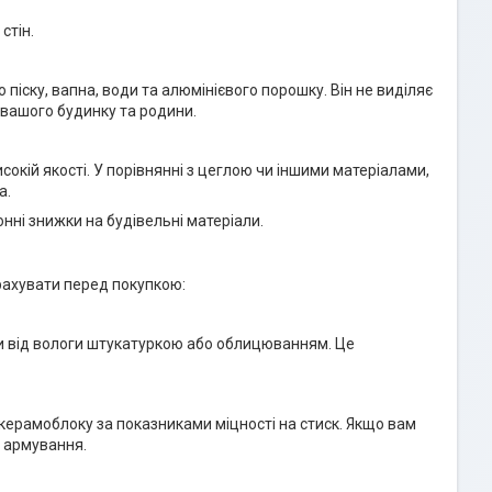
стін.
піску, вапна, води та алюмінієвого порошку. Він не виділяє
 вашого будинку та родини.
сокій якості. У порівнянні з цеглою чи іншими матеріалами,
а.
онні знижки на будівельні матеріали.
врахувати перед покупкою:
ти від вологи штукатуркою або облицюванням. Це
керамоблоку за показниками міцності на стиск. Якщо вам
е армування.