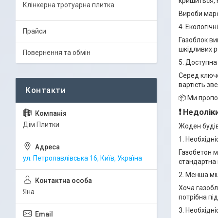
кришиться, 
Клінкерна тротуарна плитка
Вироби мар
4. Екологічн
Прайси
Газоблок ви
шкідливих р
Повернення та обмін
5. Доступна
Серед ключо
вартість зв
📦 Ми пропо
❗
Недоліки
Дім Плитки
Жоден будів
1. Необхідн
Газобетон м
ул. Петропавлівська 16, Київ, Україна
стандартна 
2. Менша мі
Хоча газобл
Яна
потрібна пі
3. Необхідн