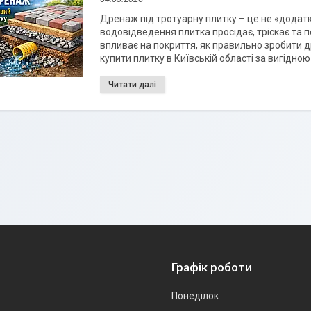
Дренаж під тротуарну плитку – це не «додатк
водовідведення плитка просідає, тріскає та п
впливає на покриття, як правильно зробити др
купити плитку в Київській області за вигідно
Графік роботи
Понеділок