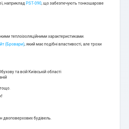
еї, наприклад
PST-090
, що забезпечують тонкошарове
окими теплоізоляційними характеристиками.
йт (Бровари)
, який має подібні властивості, але трохи
бухову та всій Київській області
аній
тощо.
к!
ін двоповерхових будівель.