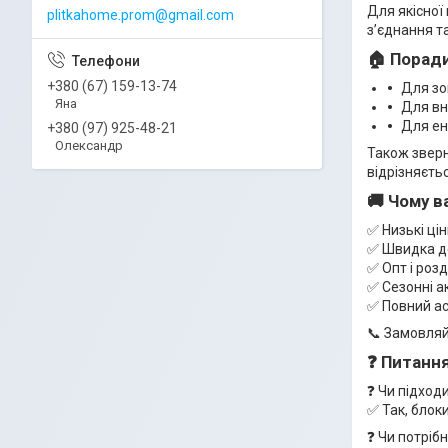
Для якісної
plitkahome.prom@gmail.com
з’єднання т
🏠
Поради
+380 (67) 159-13-74
Для зо
Яна
Для вн
Для ен
+380 (97) 925-48-21
Олександр
Також зверн
відрізняєть
🚚
Чому ва
✅ Низькі ці
✅ Швидка до
✅ Опт і роз
✅ Сезонні а
✅ Повний а
📞 Замовляй
❓ Питання
❓ Чи підход
✅ Так, блок
❓ Чи потрібн