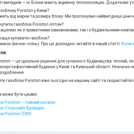
ті випадків — ні. Блоки мають відмінну теплоізоляцію. Додаткове 
азоблоку Poriston у Києві?
жить від марки та розміру блоку. Ми пропонуємо найвигідніші ціни н
купити газоблок Poriston оптом?
рацюємо як з приватними замовниками, так і з будівельними компан
раще купувати газоблок?
нижок (весна–осінь). Про це докладно читайте в нашій статті:
Коли 
ок
riston — це ідеальне рішення для сучасного будівництва: теплий, ле
 енергоефективний будинок у Києві та Київській області. Незначні
 оздоблення.
те газоблок Poriston вже сьогодні на нашому сайті та скористайте
 може бути цікаво:
ок Poriston – повний каталог
ок Стоунлайт Бровари
ок Poriston D300