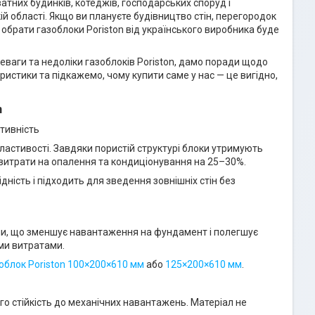
тних будинків, котеджів, господарських споруд і
кій області. Якщо ви плануєте будівництво стін, перегородок
обрати газоблоки Poriston від українського виробника буде
реваги та недоліки газоблоків Poriston, дамо поради щодо
еристики та підкажемо, чому купити саме у нас — це вигідно,
n
ктивність
 властивості. Завдяки пористій структурі блоки утримують
 витрати на опалення та кондиціонування на 25–30%.
дність і підходить для зведення зовнішніх стін без
ми, що зменшує навантаження на фундамент і полегшує
ми витратами.
облок Poriston 100×200×610 мм
або
125×200×610 мм
.
ого стійкість до механічних навантажень. Матеріал не