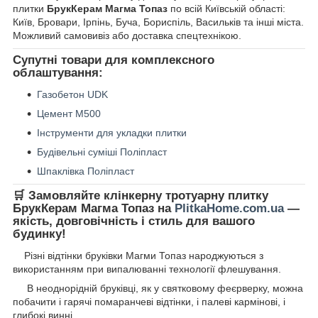
плитки
БрукКерам Магма Топаз
по всій Київській області:
Київ, Бровари, Ірпінь, Буча, Бориспіль, Васильків та інші міста.
Можливий самовивіз або доставка спецтехнікою.
Супутні товари для комплексного
облаштування:
Газобетон UDK
Цемент М500
Інструменти для укладки плитки
Будівельні суміші Поліпласт
Шпаклівка Поліпласт
🛒
Замовляйте клінкерну тротуарну плитку
БрукКерам Магма Топаз на
PlitkaHome.com.ua
—
якість, довговічність і стиль для вашого
будинку!
Різні відтінки бруківки Магми Топаз народжуються з
використанням при випалюванні технології флешування.
В неоднорідній бруківці, як у святковому феєрверку, можна
побачити і гарячі помаранчеві відтінки, і палеві кармінові, і
глибокі винні.