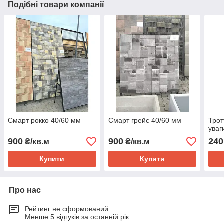
Подібні товари компанії
Смарт рокко 40/60 мм
Смарт грейс 40/60 мм
Трот
уваг
900
900
240
₴/кв.м
₴/кв.м
Купити
Купити
Про нас
Рейтинг не сформований
Менше 5 відгуків за останній рік