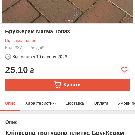
БрукКерам Магма Топаз
Під замовлення
Код: 337
Роздріб
Відправка з
10 серпня 2026
25,10
₴
Купити
Опис
Характеристики
Доставка
Оплата
Умови п
Опис
Клінкерна тротуарна плитка БрукКерам