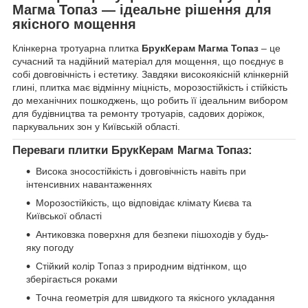
Магма Топаз — ідеальне рішення для
якісного мощення
Клінкерна тротуарна плитка
БрукКерам Магма Топаз
– це
сучасний та надійний матеріал для мощення, що поєднує в
собі довговічність і естетику. Завдяки високоякісній клінкерній
глині, плитка має відмінну міцність, морозостійкість і стійкість
до механічних пошкоджень, що робить її ідеальним вибором
для будівництва та ремонту тротуарів, садових доріжок,
паркувальних зон у Київській області.
Переваги плитки БрукКерам Магма Топаз:
Висока зносостійкість і довговічність навіть при
інтенсивних навантаженнях
Морозостійкість, що відповідає клімату Києва та
Київської області
Антиковзка поверхня для безпеки пішоходів у будь-
яку погоду
Стійкий колір Топаз з природним відтінком, що
зберігається роками
Точна геометрія для швидкого та якісного укладання