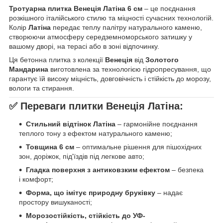
Тротуарна плитка Венеція Латіна 6 см
– це поєднання
розкішного італійського стилю та міцності сучасних технологій.
Колір
Латіна
передає теплу палітру натурального каменю,
створюючи атмосферу середземноморського затишку у
вашому дворі, на терасі або в зоні відпочинку.
Ця бетонна плитка з колекції
Венеція
від
Золотого
Мандарина
виготовлена за технологією гідропресування, що
гарантує їй високу міцність, довговічність і стійкість до морозу,
вологи та стирання.
✅
Переваги плитки Венеція Латіна:
Стильний відтінок Латіна
– гармонійне поєднання
теплого тону з ефектом натурального каменю;
Товщина 6 см
– оптимальне рішення для пішохідних
зон, доріжок, під'їздів під легкове авто;
Гладка поверхня з антиковзким ефектом
– безпека
і комфорт;
Форма, що імітує природну бруківку
– надає
простору вишуканості;
Морозостійкість, стійкість до УФ-