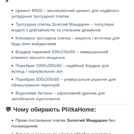
Цемент М500 – високоякісний цемент для надійного
укладання тротуарної плитки
Тротуарна плитка Золотий Мандарин – популярні
моделі з довговічністю та стильним дизайном
Клінкерна тротуарна плитка – міцність і естетика для
будь-яких майданчиків
Бордюр парковий 500х150х50 – завершальний
елемент якісного мощення
Поребрик 1000х200х60 – надійний бордюр для
вулиць і паркувальних зон
Поребрик 500х200х60 – універсальне рішення для
облаштування територій
Водозливи бетонні – ефективний дренаж для
запобігання підтоплення
💬
Чому обирають PlitkaHome:
Прямі постачання плитки
Золотий Мандарин
без
посередників
Актуальні залишки та швидка обробка замовлень