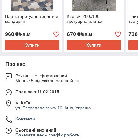
Плитка тротуарна золотой
Кирпич 200х100
Плит
мандарин
тротуарна плитка
трот
960
670
730
₴/кв.м
₴/кв.м
Купити
Купити
Про нас
Рейтинг не сформований
Менше 5 відгуків за останній рік
Працює з 11.02.2015
м. Київ
ул. Петропавлівська 16, Київ, Україна
Контакти
Сьогодні вихідний
Показати весь графік роботи