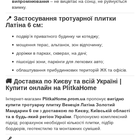
випромінювання
– не вицвітає на сонці, не руйнується
взимку.
📍
Застосування тротуарної плитки
Латіна 6 см:
подвір’я приватного будинку чи котеджу;
мощення терас, альтанок, зон відпочинку;
доріжки в парках, скверах, на дачі;
пішохідні зони, паркінги для легкових авто;
облаштування прибудинкових територій ЖК та офісів.
🚚
Доставка по Києву та всій Україні |
Купити онлайн на PlitkaHome
Інтернет-магазин
PlitkaHome.prom.ua
пропонує
вигідно
купити тротуарну плитку Венеція Латіна Золотий
Мандарин 6 см
з
доставкою по Києву, Київській області
та в будь-який регіон України
. Пропонуємо комплексний
підхід: розрахунок необхідної кількості плитки, підбір
бордюрів, геотекстилю та монтажних сумішей.
🔗