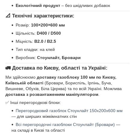
Екологічний продукт
– без шкідливих добавок
📐 Технічні характеристики:
Розмір:
100×200×600 мм
Щільність:
D400 / D500
Міцність:
B2.0 / B2.5
Тип кладки: на клей
Виробник:
Стоунлайт, Бровари
🚛 Доставка по Києву, області та Україні:
Ми здійснюємо
доставку газоблоку 100 мм по Києву,
Київській області
(Бровари, Бориспіль, Ірпінь, Буча,
Вишневе, Обухів, Біла Церква) та по всій Україні. Можлива
доставка з розвантаженням маніпулятором
.
✅ Інші перегородкові блоки:
Перегородковий газоблок Стоунлайт 150x200x600 мм
— для ширших міжкімнатних стін
Всі перегородочні газоблоки Стоунлайт (Бровари)
—
на складі в Києві та області