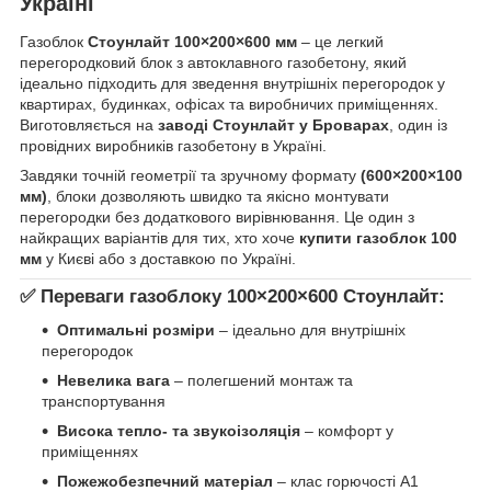
Україні
Газоблок
Стоунлайт 100×200×600 мм
– це легкий
перегородковий блок з автоклавного газобетону, який
ідеально підходить для зведення внутрішніх перегородок у
квартирах, будинках, офісах та виробничих приміщеннях.
Виготовляється на
заводі Стоунлайт у Броварах
, один із
провідних виробників газобетону в Україні.
Завдяки точній геометрії та зручному формату
(600×200×100
мм)
, блоки дозволяють швидко та якісно монтувати
перегородки без додаткового вирівнювання. Це один з
найкращих варіантів для тих, хто хоче
купити газоблок 100
мм
у Києві або з доставкою по Україні.
✅ Переваги газоблоку 100×200×600 Стоунлайт:
Оптимальні розміри
– ідеально для внутрішніх
перегородок
Невелика вага
– полегшений монтаж та
транспортування
Висока тепло- та звукоізоляція
– комфорт у
приміщеннях
Пожежобезпечний матеріал
– клас горючості А1