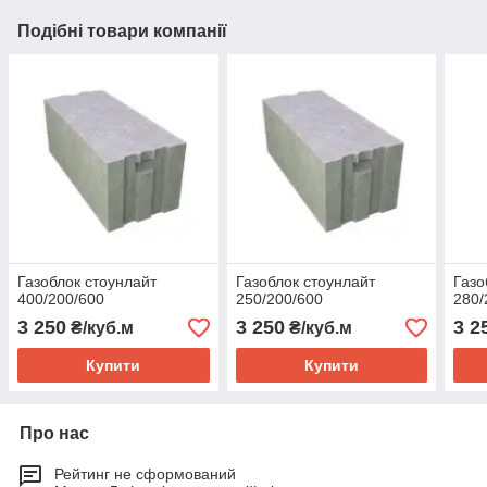
Подібні товари компанії
Газоблок стоунлайт
Газоблок стоунлайт
Газо
400/200/600
250/200/600
280/
3 250
3 250
3 2
₴/куб.м
₴/куб.м
Купити
Купити
Про нас
Рейтинг не сформований