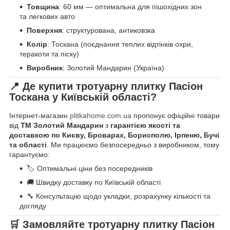
Товщина
: 60 мм — оптимальна для пішохідних зон
та легкових авто
Поверхня
: структурована, антиковзка
Колір
: Тоскана (поєднання теплих відтінків охри,
теракоти та піску)
Виробник
: Золотий Мандарин (Україна)
📍 Де купити тротуарну плитку Пасіон
Тоскана у Київській області?
Інтернет-магазин
plitkahome.com.ua
пропонує офіційні товари
від
ТМ Золотий Мандарин
з
гарантією якості та
доставкою по Києву, Броварах, Борисполю, Ірпеню, Бучі
та області
. Ми працюємо безпосередньо з виробником, тому
гарантуємо:
🏷️ Оптимальні ціни без посередників
🚚 Швидку доставку по Київській області
🔧 Консультацію щодо укладки, розрахунку кількості та
догляду
🛒 Замовляйте тротуарну плитку
Пасіон