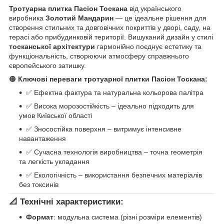
Тротуарна плитка Пасіон Тоскана
від українського
виробника
Золотий Мандарин
— це ідеальне рішення для
створення стильних та довговічних покриттів у дворі, саду, на
терасі або прибудинковій території. Вишуканий дизайн у стилі
тосканської архітектури
гармонійно поєднує естетику та
функціональність, створюючи атмосферу справжнього
європейського затишку.
🟠
Ключові переваги тротуарної плитки Пасіон Тоскана:
✅ Ефектна фактура та натуральна кольорова палітра
✅ Висока морозостійкість – ідеально підходить для
умов Київської області
✅ Зносостійка поверхня – витримує інтенсивне
навантаження
✅ Сучасна технологія виробництва – точна геометрія
та легкість укладання
✅ Екологічність – використання безпечних матеріалів
без токсинів
📐
Технічні характеристики:
Формат
: модульна система (різні розміри елементів)