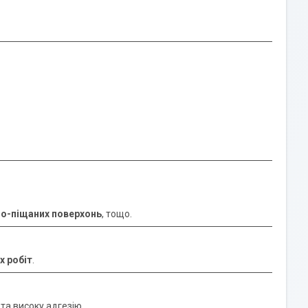
но-піщаних поверхонь
, тощо.
х робіт
.
та високу адгезію.