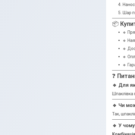
Нанос
Шар п
📦
Купи
🔹 Пр
🔹 Ная
🔹 Дос
🔹 Опл
🔹 Гар
❓
Питан
🔹 Для я
Шпаклівка 
🔹 Чи мо
Так, шпакл
🔹 У чом
Комбінація