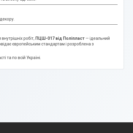
 декору.
 внутрішніх робіт,
ПЦШ-017 від Поліпласт
— ідеальний
повідає європейським стандартам і розроблена з
ті та по всій Україні.