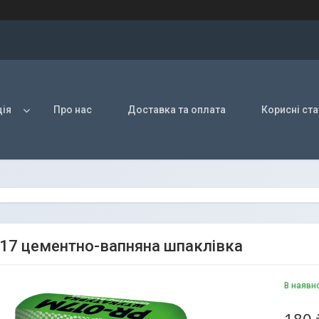
ія
Про нас
Доставка та оплата
Корисні ста
7 цементно-вапняна шпаклівка
В наявн