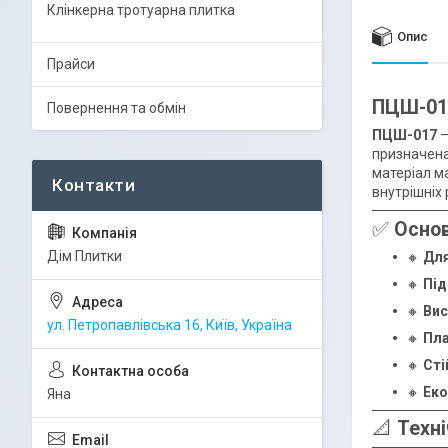
Клінкерна тротуарна плитка
Опис
Прайси
ПЦШ-017
Повернення та обмін
ПЦШ-017
—
призначена
матеріал м
внутрішніх 
✅
Основ
Дім Плитки
🔸
Для
🔸
Під
🔸
Вис
ул. Петропавлівська 16, Київ, Україна
🔸
Пла
🔸
Сті
🔸
Еко
Яна
📐
Техні