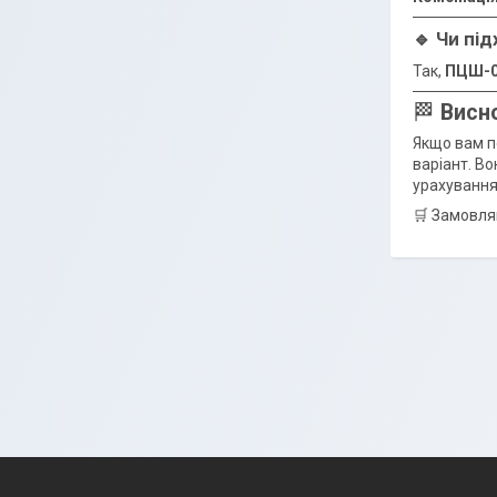
🔹 Чи пі
Так,
ПЦШ-01
🏁
Висн
Якщо вам п
варіант. В
урахування
🛒 Замовля