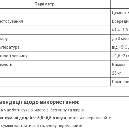
Параметр
Цемент +
астосування
Всередин
≈1,4–1,8
шару
до 3 мм 
мпература
від +5°C
тності розчину
~1,5–2 г
кність
Висока
25 кг
Поліплас
мендації щодо використання:
ва
має бути сухою, чистою, без пилу та жирів.
 кг суміші додайте 5,5–6,5 л води
, ретельно перемішайте.
 суміші настоятись 5 хв, знову перемішайте.