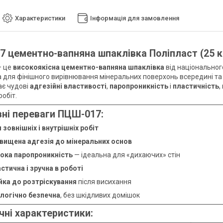
Характеристики
Інформація для замовлення
 цементно-вапняна шпаклівка Поліпласт (25 к
 це
високоякісна цементно-вапняна шпаклівка
від національно
 для фінішного вирівнювання мінеральних поверхонь всередині та з
ає чудові
адгезійні властивості
,
паропроникність
і
пластичність
,
робіт.
ні переваги ПЦШ-017:
 зовнішніх і внутрішніх робіт
вищена адгезія до мінеральних основ
ока паропроникність
— ідеальна для «дихаючих» стін
стична і зручна в роботі
йка до розтріскування
після висихання
логічно безпечна
, без шкідливих домішок
чні характеристики: