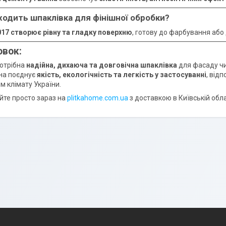
дходить шпаклівка для фінішної обробки?
7 створює рівну та гладку поверхню
, готову до фарбування або
овок:
отрібна
надійна, дихаюча та довговічна шпаклівка
для фасаду чи
она поєднує
якість, екологічність та легкість у застосуванні
, від
м клімату України.
йте просто зараз на
plitkahome.com.ua
з доставкою в Київській облас