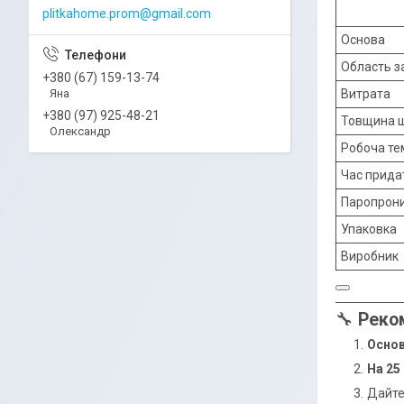
plitkahome.prom@gmail.com
Основа
Область з
+380 (67) 159-13-74
Яна
Витрата
+380 (97) 925-48-21
Товщина 
Олександр
Робоча те
Час прида
Паропрони
Упаковка
Виробник
🔧
Реко
Осно
На 25
Дайте