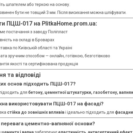
іть шпателем або теркою на основу.
овинен бути не товщий 3 мм. Після висихання можна шліфувати.
ти ПЦШ-017 на PlitkaHome.prom.ua:
яме постачання з заводу Поліпласт
вність на складі в Броварах
тавка по Київській області та Україні
ата зручним способом — онлайн, готівкою, безготівково
антія якості та сертифікована продукція
ня та відповіді
ких основ підходить ПЦШ-017?
підходить для
бетону, цементної штукатурки, газобетону, вапня
жна використовувати ПЦШ-017 на фасаді?
івка
стійка до зовнішніх впливів
і ідеально підходить для
фасадни
у перевага цементно-вапняної основи?
 цементу і вапна
забезпечує
еластичність, антисептичний ефект