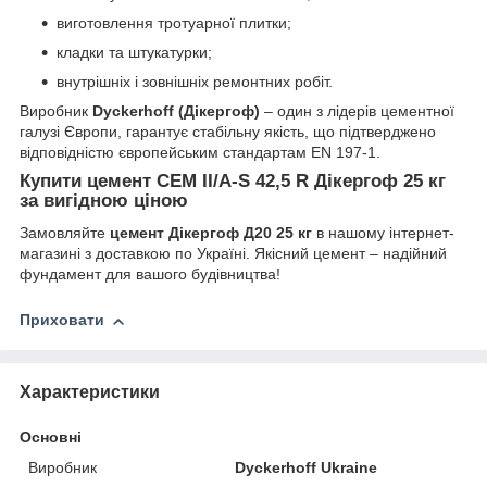
виготовлення тротуарної плитки;
кладки та штукатурки;
внутрішніх і зовнішніх ремонтних робіт.
Виробник
Dyckerhoff (Дікергоф)
– один з лідерів цементної
галузі Європи, гарантує стабільну якість, що підтверджено
відповідністю європейським стандартам EN 197-1.
Купити цемент CEM II/A-S 42,5 R Дікергоф 25 кг
за вигідною ціною
Замовляйте
цемент Дікергоф Д20 25 кг
в нашому інтернет-
магазині з доставкою по Україні. Якісний цемент – надійний
фундамент для вашого будівництва!
Приховати
Характеристики
Основні
Виробник
Dyckerhoff Ukraine