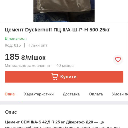
Цемент Dyckerhoff ПЦ-IІ/А-Ш-Р-Н 500 25кг
В наявності
Код: 815
Тільки опт
185
₴/мішок
Мінімальне замовлення — 40 мішків
Купити
Опис
Характеристики
Доставка
Оплата
Умови п
Опис
Цемент CEM II/A-S 42,5 R 25 кг Дікергоф Д20
— це
високоякісний портландцемент із шлаковими домішками, що