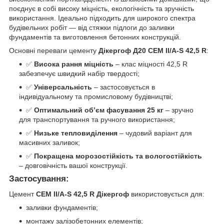
поєднує в собі високу міцність, екологічність та зручність
використання. Ідеально підходить для широкого спектра
будівельних робіт — від стяжки підлоги до заливки
фундаментів та виготовлення бетонних конструкцій.
Основні переваги цементу
Дікергоф Д20 CEM II/A-S 42,5 R
:
✅
Висока рання міцність
– клас міцності 42,5 R
забезпечує швидкий набір твердості;
✅
Універсальність
– застосовується в
індивідуальному та промисловому будівництві;
✅
Оптимальний об’єм фасування 25 кг
– зручно
для транспортування та ручного використання;
✅
Низьке тепловиділення
– чудовий варіант для
масивних заливок;
✅
Покращена морозостійкість та вологостійкість
– довговічність вашої конструкції.
Застосування:
Цемент
CEM II/A-S 42,5 R Дікергоф
використовується для:
заливки фундаментів;
монтажу залізобетонних елементів;