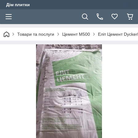
Дім плитки
Товари та послуги
Цемент М500
Еліт Цемент Dyckerh