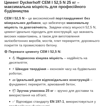
Цемент Dyckerhoff CEM I 52,5 N 25 кг –
максимальна міцність для професійного
будівництва
CEM I 52,5 N
– це високоякісний
портландцемент без
мінеральних добавок
, що забезпечує
максимальну
міцність та довговічність
. Завдяки класу міцності 52,5 N,
цемент ідеально підходить для конструкцій, що зазнають
високих навантажень, а також для виготовлення
залізобетонних виробів, мостів, плит перекриття, дорожнього
покриття та промислового бетону.
🟢
Переваги цементу CEM I 52,5 N:
💪
Надвисока кінцева міцність
– надійність на
десятиліття;
⚡
Швидке твердіння
– економія часу на будівельних
роботах;
🧱
Ідеальний для відповідальних конструкцій
–
фундамент, перекриття, армований бетон;
📦
Зручна упаковка 25 кг
– зручно для доставки та
використання на об’єкті;
✅ Відповідає стандарту
EN 197-1
, використовується у
професійному будівництві.