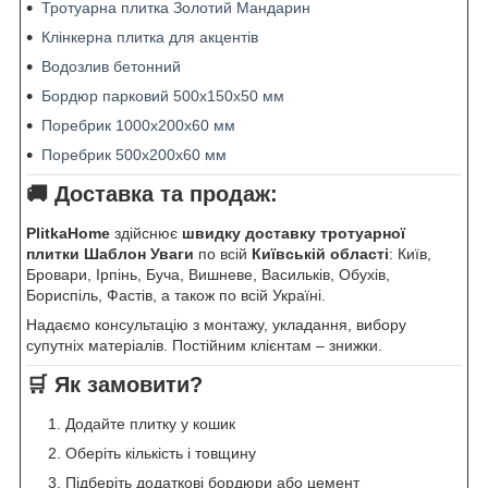
Тротуарна плитка Золотий Мандарин
Клінкерна плитка для акцентів
Водозлив бетонний
Бордюр парковий 500х150х50 мм
Поребрик 1000х200х60 мм
Поребрик 500х200х60 мм
🚚 Доставка та продаж:
PlitkaHome
здійснює
швидку доставку тротуарної
плитки Шаблон Уваги
по всій
Київській області
: Київ,
Бровари, Ірпінь, Буча, Вишневе, Васильків, Обухів,
Бориспіль, Фастів, а також по всій Україні.
Надаємо консультацію з монтажу, укладання, вибору
супутніх матеріалів. Постійним клієнтам – знижки.
🛒 Як замовити?
Додайте плитку у кошик
Оберіть кількість і товщину
Підберіть додаткові бордюри або цемент