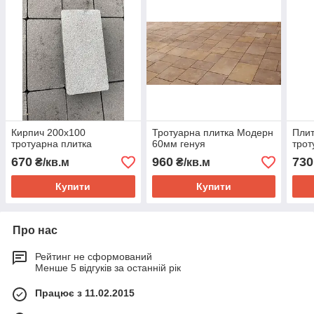
Кирпич 200х100
Тротуарна плитка Модерн
Плит
тротуарна плитка
60мм генуя
трот
670
960
730
₴/кв.м
₴/кв.м
Купити
Купити
Про нас
Рейтинг не сформований
Менше 5 відгуків за останній рік
Працює з 11.02.2015