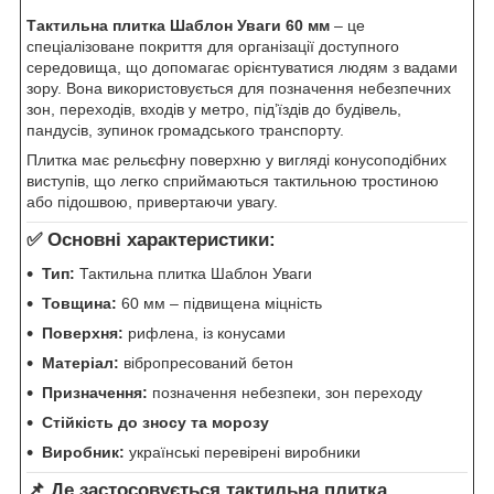
Тактильна плитка Шаблон Уваги 60 мм
– це
спеціалізоване покриття для організації доступного
середовища, що допомагає орієнтуватися людям з вадами
зору. Вона використовується для позначення небезпечних
зон, переходів, входів у метро, під’їздів до будівель,
пандусів, зупинок громадського транспорту.
Плитка має рельєфну поверхню у вигляді конусоподібних
виступів, що легко сприймаються тактильною тростиною
або підошвою, привертаючи увагу.
✅ Основні характеристики:
Тип:
Тактильна плитка Шаблон Уваги
Товщина:
60 мм – підвищена міцність
Поверхня:
рифлена, із конусами
Матеріал:
вібропресований бетон
Призначення:
позначення небезпеки, зон переходу
Стійкість до зносу та морозу
Виробник:
українські перевірені виробники
📌 Де застосовується тактильна плитка