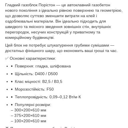
Гладкий газоблок Порістон — це автоклавний газобетон
нового покоління з ідеально рівною поверхнею та геометрією,
що дозволяє суттєво зменшити витрати на клей і
оздоблювальні матеріали. Він ідеально підходить для
швидкого та якісного зведення зовнішніх стін, внутрішніх
перегородок, несучих конструкцій у приватному та
комерційному будівництві.
Цей блок не потребує штукатурення грубими сумішами —
достатньо фінішного шару, що економить ваші гроші та час.
✅ Основні характеристики:
Поверхня: гладка, шліфована
Щільність: D400 / D500
Клас міцності: В2,5 / В3,5
Морозостійкість: F50
Теплопровідність: 0,09–0,12 Вт/м·К
Популярні розміри:
– 300×200×610 мм
– 375×200×610 мм
– 100×200×610 мм