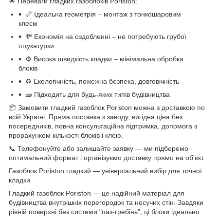
🌟 Переваги гладких газоблоків Poriston:
📏 Ідеальна геометрія – монтаж з тонкошаровим
клеєм
💸 Економія на оздобленні – не потребують грубої
штукатурки
⚙️ Висока швидкість кладки – мінімальна обробка
блоків
♻️ Екологічність, пожежна безпека, довговічність
🧱 Підходить для будь-яких типів будівництва
📦 Замовити гладкий газоблок Poriston можна з доставкою по
всій Україні. Пряма поставка з заводу, вигідна ціна без
посередників, повна консультаційна підтримка, допомога з
прорахунком кількості блоків і клею.
📞 Телефонуйте або залишайте заявку — ми підберемо
оптимальний формат і організуємо доставку прямо на об’єкт.
Газоблок Poriston гладкий — універсальний вибір для точної
кладки
Гладкий газоблок Poriston — це надійний матеріал для
будівництва внутрішніх перегородок та несучих стін. Завдяки
рівній поверхні без системи "паз-гребінь", ці блоки ідеально