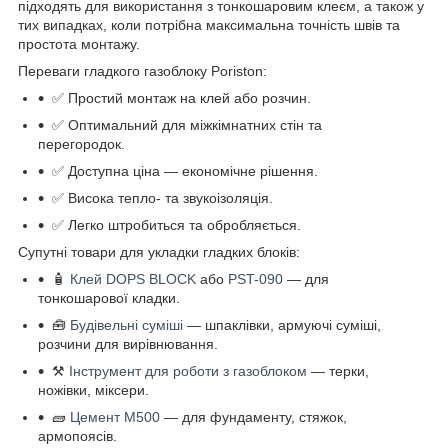
підходять для використання з тонкошаровим клеєм, а також у
тих випадках, коли потрібна максимальна точність швів та
простота монтажу.
Переваги гладкого газоблоку Poriston:
✅ Простий монтаж на клей або розчин.
✅ Оптимальний для міжкімнатних стін та
перегородок.
✅ Доступна ціна — економічне рішення.
✅ Висока тепло- та звукоізоляція.
✅ Легко штробиться та обробляється.
Супутні товари для укладки гладких блоків:
🧴
Клей DOPS BLOCK
або
PST-090
— для
тонкошарової кладки.
🧰
Будівельні суміші
— шпаклівки, армуючі суміші,
розчини для вирівнювання.
⚒️
Інструмент для роботи з газоблоком
— терки,
ножівки, міксери.
🧱
Цемент М500
— для фундаменту, стяжок,
армопоясів.