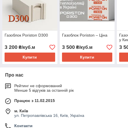
Газоблок Poriston D300
Газоблок Poriston – Ціна
Газо
у Ки
3 200
3 500
3 5
₴/куб.м
₴/куб.м
Купити
Купити
Про нас
Рейтинг не сформований
Менше 5 відгуків за останній рік
Працює з 11.02.2015
м. Київ
ул. Петропавлівська 16, Київ, Україна
Контакти