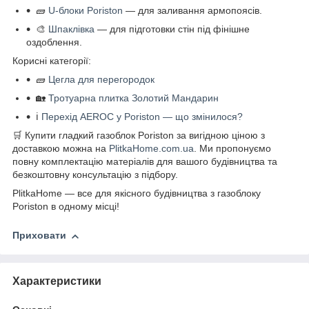
🧱
U-блоки Poriston
— для заливання армопоясів.
🎨
Шпаклівка
— для підготовки стін під фінішне
оздоблення.
Корисні категорії:
🧱
Цегла для перегородок
🏡
Тротуарна плитка Золотий Мандарин
ℹ️
Перехід AEROC у Poriston — що змінилося?
🛒 Купити гладкий газоблок Poriston за вигідною ціною з
доставкою можна на
PlitkaHome.com.ua
. Ми пропонуємо
повну комплектацію матеріалів для вашого будівництва та
безкоштовну консультацію з підбору.
PlitkaHome — все для якісного будівництва з газоблоку
Poriston в одному місці!
Приховати
Характеристики