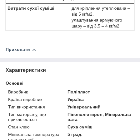
Витрати сухої суміші
для кріплення утеплювача –
від 5 кг/м2,
улаштування армуючого
шару – від 3,5 – 4 кг/м2
Приховати
Характеристики
Основні
Виробник
Поліпласт
Країна виробник
Україна
Тип використання
Універсальний
Тип матеріалу, що
Пінополістирол, Мінеральна
приклеюється
вата
Стан клею
Суха суміш
Мінімальна температура
5 град.
експлуатації