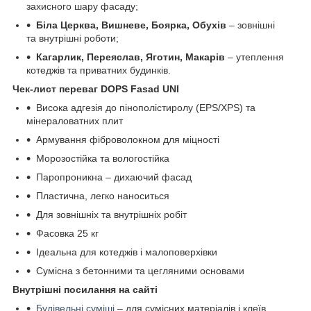
захисного шару фасаду;
Біла Церква, Вишневе, Боярка, Обухів
– зовнішні
та внутрішні роботи;
Кагарлик, Переяслав, Яготин, Макарів
– утеплення
котеджів та приватних будинків.
Чек-лист переваг DOPS Fasad UNI
Висока адгезія до пінополістиролу (EPS/XPS) та
мінераловатних плит
Армування фіброволокном для міцності
Морозостійка та вологостійка
Паропроникна – дихаючий фасад
Пластична, легко наноситься
Для зовнішніх та внутрішніх робіт
Фасовка 25 кг
Ідеальна для котеджів і малоповерхівки
Сумісна з бетонними та цегляними основами
В
нутрішні посилання на сайті
Будівельні суміші
– для сумісних матеріалів і клеїв