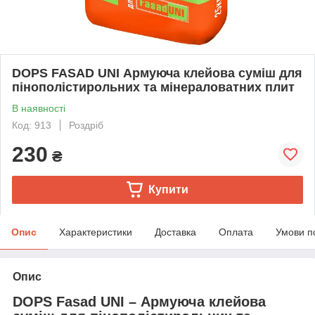
DOPS FASAD UNI Армуюча клейова суміш для
пінополістирольних та мінераловатних плит
В наявності
Код: 913
Роздріб
230
₴
Купити
Опис
Характеристики
Доставка
Оплата
Умови п
Опис
DOPS Fasad UNI – Армуюча клейова