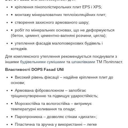
кріплення пінополістирольних плит EPS і XPS;
монтажу мінераловатних теплоізоляційних плит;
створення захисного армованого шару;
робіт по мінеральних основах, що не деформуються
(бетон, цемент, цементно-вапняні розчини, цегла);
утеплення фасадів малоповерхових будівель і
котеджів.
Для комплексного утеплення рекомендується поєднувати з
іншими
будівельними сумішами
та
шпаклівками
ТМ Поліпласт.
Властивості DOPS Fasad UNI
Високий рівень фіксації – надійне кріплення плит до
основи;
Армована фіброволокном – запобігає
тріщиноутворенню та підвищує ударостійкість;
Морозостійка та вологостійка – витримує
температурні коливання та опади;
Паропроникна – дозволяє стінам «дихати»;
Пластична та зручна у використанні – легке