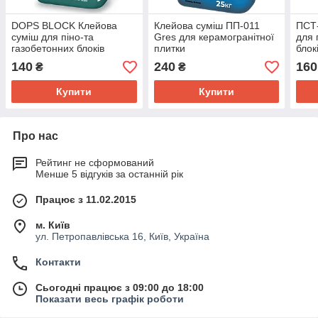
DOPS BLOCK Клейова
Клейова суміш ПП-011
ПСТ-
суміш для піно-та
Gres для керамогранітної
для 
газобетонних блоків
плитки
блок
140
240
160
₴
₴
Купити
Купити
Про нас
Рейтинг не сформований
Менше 5 відгуків за останній рік
Працює з 11.02.2015
м. Київ
ул. Петропавлівська 16, Київ, Україна
Контакти
Сьогодні працює з 09:00 до 18:00
Показати весь графік роботи