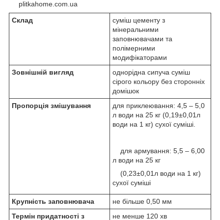
plitkahome.com.ua
Склад
суміш цементу з
мінеральними
заповнювачами та
полімерними
модифікаторами
Зовнішній вигляд
однорідна сипуча суміш
сірого кольору без сторонніх
домішок
Пропорція змішування
для приклеювання: 4,5 – 5,0
л води на 25 кг (0,19±0,01л
води на 1 кг) сухої суміші.
для армування: 5,5 – 6,00
л води на 25 кг
(0,23±0,01л води на 1 кг)
сухої суміші
Крупність заповнювача
не більше 0,50 мм
Термін придатності з
не менше 120 хв