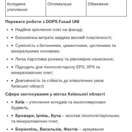
Котеджне
Оптимальне
Обмежене
утеплення
Переваги роботи з DOPS Fasad UNI
Надійне кріплення плит на фасаді;
Економічна витрата завдяки високій пластичності;
Сумісність з бетонними, цементними, цегляними та
мінеральними основами;
Легка підготовка розчину та рівномірне нанесення;
Підходить для пінополістиролу EPS, XPS та
мінераловатних плит;
Довговічність та стійкість до кліматичних умов
Київської області.
Сфера застосування у містах Київської області
Київ
– утеплення котеджів та малоповерхових
будівель;
Бровари, Ірпінь, Буча
– монтаж пінополістирольних
та мінераловатних плит;
Бориспіль, Васильків, Фастів
– армування