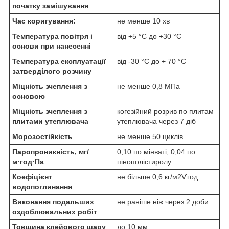
початку замішування
Час коригування:
не менше 10 хв
Температура повітря і
від +5 °С до +30 °С
основи при нанесенні
Температура експлуатації
від -30 °С до + 70 °С
затверділого розчину
Міцність зчеплення з
не менше 0,8 МПа
основою
Міцність зчеплення з
когезійний розрив по плитам
плитами утеплювача
утеплювача через 7 діб
Морозостійкість
не менше 50 циклів
Паропроникність, мг/
0,10 по мінваті; 0,04 по
м·год·Па
пінополістиролу
Коефіцієнт
не більше 0,6 кг/м
2
Ѵгод
водопоглинання
Виконання подальших
не раніше ніж через 2 доби
оздоблювальних робіт
Товщина клейового шару
до 10 мм