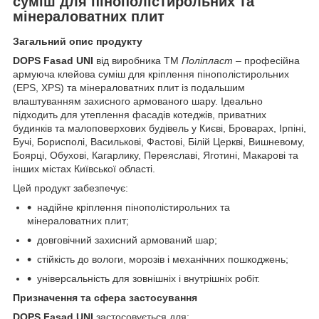
суміш для пінополістирольних та
мінераловатних плит
Загальний опис продукту
DOPS Fasad UNI
від виробника ТМ
Поліпласт
– професійна
армуюча клейова суміш для кріплення пінополістирольних
(EPS, XPS) та мінераловатних плит із подальшим
влаштуванням захисного армованого шару. Ідеально
підходить для утеплення фасадів котеджів, приватних
будинків та малоповерхових будівель у Києві, Броварах, Ірпіні,
Бучі, Борисполі, Василькові, Фастові, Білій Церкві, Вишневому,
Боярці, Обухові, Кагарлику, Переяславі, Яготині, Макарові та
інших містах Київської області.
Цей продукт забезпечує:
надійне кріплення пінополістирольних та
мінераловатних плит;
довговічний захисний армований шар;
стійкість до вологи, морозів і механічних пошкоджень;
універсальність для зовнішніх і внутрішніх робіт.
Призначення та сфера застосування
DOPS Fasad UNI
застосовується для: