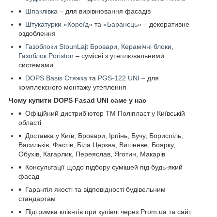
Шпаклівка
– для вирівнювання фасадів
Штукатурки «Короїд»
та
«Баранєць»
– декоративне
оздоблення
Газоблоки StounLajt Бровари
,
Керамічні блоки
,
Газоблок Poriston
– сумісні з утеплювальними
системами
DOPS Basis Стяжка
та
PGS-122 UNI
– для
комплексного монтажу утеплення
Чому купити DOPS Fasad UNI саме у нас
Офіційний дистриб’ютор ТМ Поліпласт у Київській
області
Доставка у Київ, Бровари, Ірпінь, Бучу, Бориспіль,
Васильків, Фастів, Біла Церква, Вишневе, Боярку,
Обухів, Кагарлик, Переяслав, Яготин, Макарів
Консультації щодо підбору сумішей під будь-який
фасад
Гарантія якості та відповідності будівельним
стандартам
Підтримка клієнтів при купівлі через Prom.ua та сайт