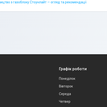
ництво з газоблоку Стоунлайт — огляд та рекомендації
Графік роботи
Понеділок
Вівторок
Середа
Четвер