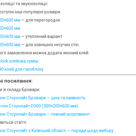
золяції та звукоізоляції
ступні інші популярні розміри:
00×600 мм
— для перегородок
00×600 мм
00×600 мм
— утеплений варіант
00×600 мм
— для зовнішніх несучих стін
ого замовлення можна додати якісний клей:
lock клейова суміш
90 клей для газоблоку
ні посилання:
и зі складу Бровари:
лок Стоунлайт Бровари — ціна та наявність
етон Стоунлайт D500 (300×200×600 мм)
лок Стоунлайт Бровари — повний асортимент
віться статті:
лок Стоунлайт у Київській області — поради щодо вибору