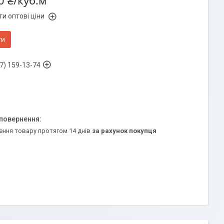
0 ₴/куб.м
и оптові ціни
ти
7) 159-13-74
ення товару протягом 14 днів
за рахунок покупця