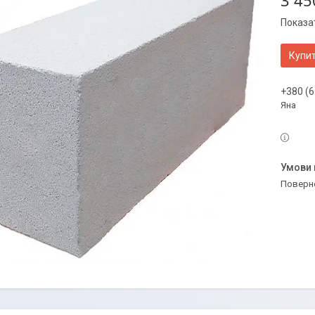
3 45
Показат
Купи
+380 (6
Яна
поверн