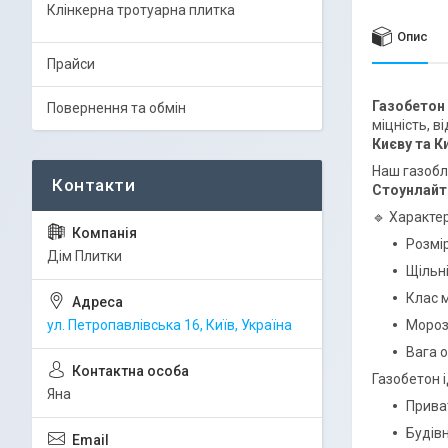
Клінкерна тротуарна плитка
Опис
Прайси
Газобетон
Повернення та обмін
міцність, в
Києву та К
Наш газобл
Стоунлайт
🔹 Характе
Розмі
Дім Плитки
Щільні
Клас м
ул. Петропавлівська 16, Київ, Україна
Морозо
Вага о
Газобетон 
Яна
Прива
Будівн