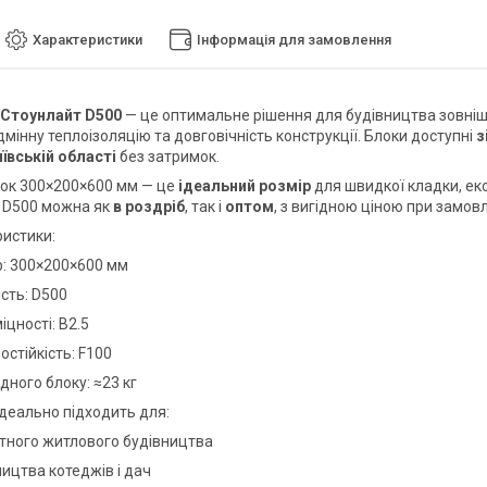
Характеристики
Інформація для замовлення
 Стоунлайт D500
— це оптимальне рішення для будівництва зовнішні
ідмінну теплоізоляцію та довговічність конструкції. Блоки доступні
з
иївській області
без затримок.
ок 300×200×600 мм — це
ідеальний розмір
для швидкої кладки, ек
D500 можна як
в роздріб
, так і
оптом
, з вигідною ціною при замовл
ристики:
р: 300×200×600 мм
сть: D500
іцності: В2.5
стійкість: F100
дного блоку: ≈23 кг
ідеально підходить для:
тного житлового будівництва
ицтва котеджів і дач