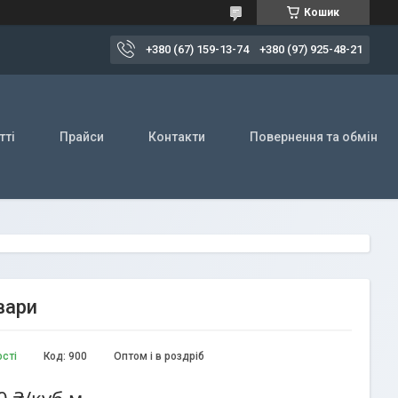
Кошик
+380 (67) 159-13-74
+380 (97) 925-48-21
тті
Прайси
Контакти
Повернення та обмін
вари
ості
Код:
900
Оптом і в роздріб