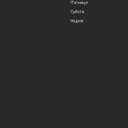
Пʼятниця
Субота
Неділя