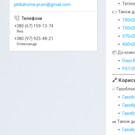
Теплоі
plitkahome.prom@gmail.com
👉 Також до
100×2
+380 (67) 159-13-74
150×2
Яна
375×2
+380 (97) 925-48-21
Олександр
400×2
📦 До кожн
Dops B
PST-0
🔗 Корис
✅ Газоблок
Газоб
Газоб
Газоб
🧱 Також ди
Газоб