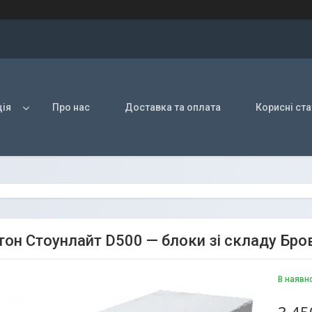
ія
Про нас
Доставка та оплата
Корисні ста
тон Стоунлайт D500 — блоки зі складу Бро
В наявн