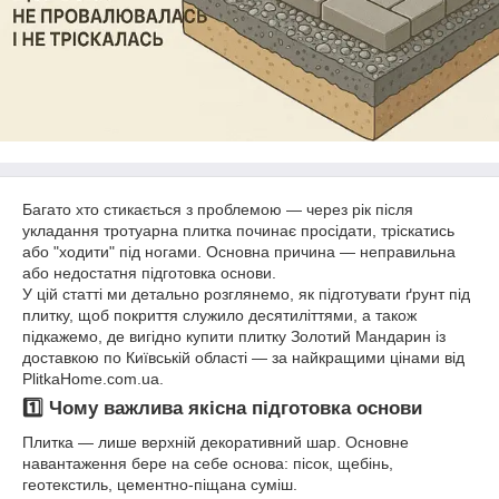
Багато хто стикається з проблемою — через рік після
укладання тротуарна плитка починає просідати, тріскатись
або "ходити" під ногами. Основна причина — неправильна
або недостатня підготовка основи.
У цій статті ми детально розглянемо, як підготувати ґрунт під
плитку, щоб покриття служило десятиліттями, а також
підкажемо, де вигідно купити плитку Золотий Мандарин із
доставкою по Київській області — за найкращими цінами від
PlitkaHome.com.ua.
1️⃣ Чому важлива якісна підготовка основи
Плитка — лише верхній декоративний шар. Основне
навантаження бере на себе основа: пісок, щебінь,
геотекстиль, цементно-піщана суміш.