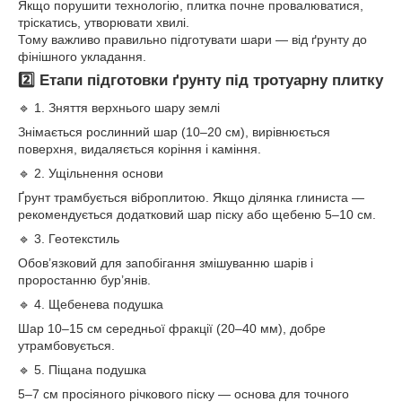
Якщо порушити технологію, плитка почне провалюватися,
тріскатись, утворювати хвилі.
Тому важливо правильно підготувати шари — від ґрунту до
фінішного укладання.
2️⃣ Етапи підготовки ґрунту під тротуарну плитку
🔹 1. Зняття верхнього шару землі
Знімається рослинний шар (10–20 см), вирівнюється
поверхня, видаляється коріння і каміння.
🔹 2. Ущільнення основи
Ґрунт трамбується віброплитою. Якщо ділянка глиниста —
рекомендується додатковий шар піску або щебеню 5–10 см.
🔹 3. Геотекстиль
Обов’язковий для запобігання змішуванню шарів і
проростанню бур’янів.
🔹 4. Щебенева подушка
Шар 10–15 см середньої фракції (20–40 мм), добре
утрамбовується.
🔹 5. Піщана подушка
5–7 см просіяного річкового піску — основа для точного