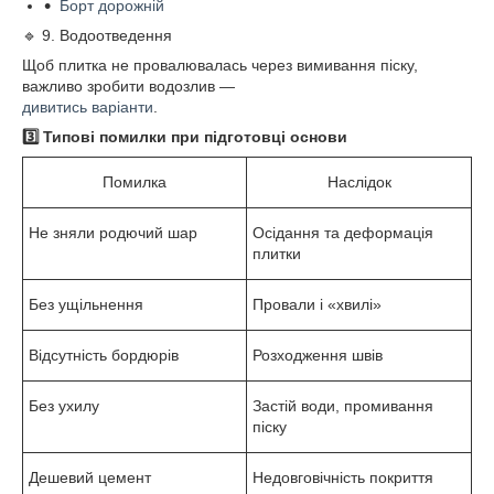
Борт дорожній
🔹 9. Водоотведення
Щоб плитка не провалювалась через вимивання піску,
важливо зробити водозлив —
дивитись варіанти
.
3️⃣ Типові помилки при підготовці основи
Помилка
Наслідок
Не зняли родючий шар
Осідання та деформація
плитки
Без ущільнення
Провали і «хвилі»
Відсутність бордюрів
Розходження швів
Без ухилу
Застій води, промивання
піску
Дешевий цемент
Недовговічність покриття