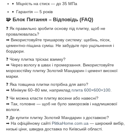
Міцність на стиск — до 35 МПа
Гарантія — 5 років
🧩 Блок Питання – Відповідь (FAQ)
❓ Як правильно зробити основу під плитку, щоб не
провалювалась?
➡ Використовуйте тришарову систему: щебінь, пісок,
цементно-піщана суміш. Не забудьте про ущільнення і
бордюри.
❓ Чому плитка тріскає взимку?
➡ Через вологу в швах і промерзання. Використовуйте
морозостійку плитку Золотий Мандарин і цемент високої
марки.
❓ Яка товщина плитки потрібна для авто?
➡ Мінімум 60–80 мм, наприклад
плита 600×600×100
.
❓ Чи можна класти плитку восени або навесні?
➡ Так, головне — щоб не було заморозків і надлишкової
вологи.
❓ Де купити плитку Золотий Мандарин з доставкою?
➡ На офіційному сайті
PlitkaHome.com.ua
— широкий вибір,
низькі ціни, швидка доставка по Київській області.