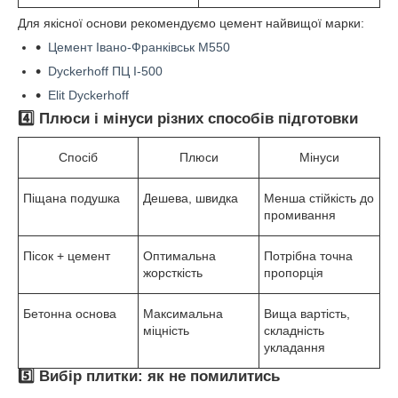
Для якісної основи рекомендуємо цемент найвищої марки:
Цемент Івано-Франківськ М550
Dyckerhoff ПЦ І-500
Elit Dyckerhoff
4️⃣ Плюси і мінуси різних способів підготовки
Спосіб
Плюси
Мінуси
Піщана подушка
Дешева, швидка
Менша стійкість до
промивання
Пісок + цемент
Оптимальна
Потрібна точна
жорсткість
пропорція
Бетонна основа
Максимальна
Вища вартість,
міцність
складність
укладання
5️⃣ Вибір плитки: як не помилитись