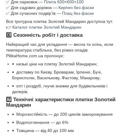
✅ Для парковок —
Плита 600×600×100
✅ Для садових доріжок —
Кирпич без фаски
✅ Для сучасних подвір’їв —
Плац без фаски
Вся тротурна плитка Золотий Мандарин доступна тут:
👉
Каталог плитки Золотий Мандарин
6️⃣ Сезонність робіт і доставка
Найкращий час для укладання — весна та осінь, коли
температура стабільна, без різких опадів.
PlitkaHome.com.ua пропонує:
низькі ціни на плитку Золотий Мандарин;
доставку по Києву, Броварам, Ірпеню, Бучі,
Борисполю, Василькову, Фастову, Макарову;
опт і роздріб, гнучкі знижки для будівельників і
дилерів.
7️⃣ Технічні характеристики плитки Золотий
Мандарин
Морозостійкість — до 200 циклів заморожування
Водопоглинання — до 6%
Товщина — від 40 до 100 мм