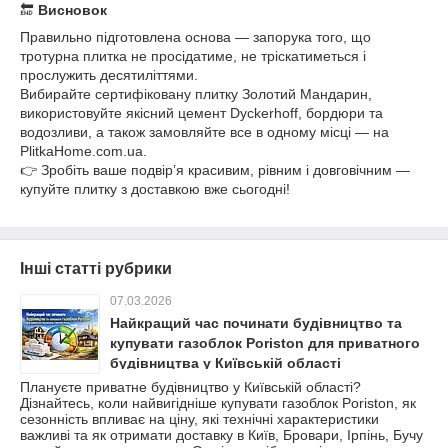
🔚
Висновок
Правильно підготовлена основа — запорука того, що
тротурна плитка не просідатиме, не тріскатиметься і
прослужить десятиліттями.
Вибирайте сертифіковану плитку Золотий Мандарин,
використовуйте якісний цемент Dyckerhoff, бордюри та
водозливи, а також замовляйте все в одному місці — на
PlitkaHome.com.ua.
👉 Зробіть ваше подвір’я красивим, рівним і довговічним —
купуйте плитку з доставкою вже сьогодні!
Інші статті рубрики
07.03.2026
Найкращий час починати будівництво та
купувати газоблок Poriston для приватного
будівництва у Київській області
Плануєте приватне будівництво у Київській області?
Дізнайтесь, коли найвигідніше купувати газоблок Poriston, як
сезонність впливає на ціну, які технічні характеристики
важливі та як отримати доставку в Київ, Бровари, Ірпінь, Бучу