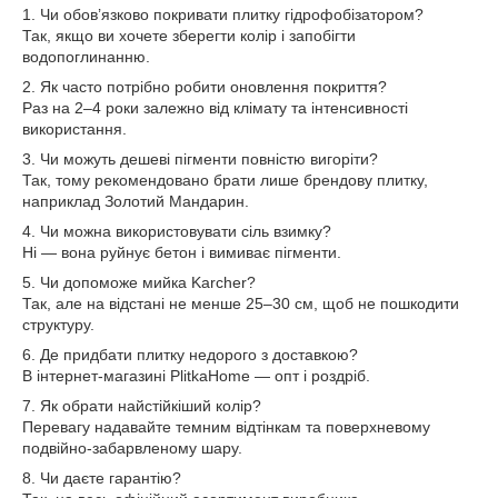
1. Чи обов’язково покривати плитку гідрофобізатором?
Так, якщо ви хочете зберегти колір і запобігти
водопоглинанню.
2. Як часто потрібно робити оновлення покриття?
Раз на 2–4 роки залежно від клімату та інтенсивності
використання.
3. Чи можуть дешеві пігменти повністю вигоріти?
Так, тому рекомендовано брати лише брендову плитку,
наприклад Золотий Мандарин.
4. Чи можна використовувати сіль взимку?
Ні — вона руйнує бетон і вимиває пігменти.
5. Чи допоможе мийка Karcher?
Так, але на відстані не менше 25–30 см, щоб не пошкодити
структуру.
6. Де придбати плитку недорого з доставкою?
В інтернет-магазині PlitkaHome — опт і роздріб.
7. Як обрати найстійкіший колір?
Перевагу надавайте темним відтінкам та поверхневому
подвійно-забарвленому шару.
8. Чи даєте гарантію?