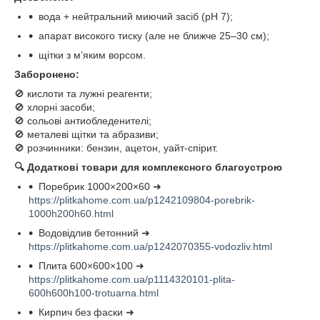
вода + нейтральний миючий засіб (pH 7);
апарат високого тиску (але не ближче 25–30 см);
щітки з м’яким ворсом.
Заборонено:
🚫 кислоти та лужні реагенти;
🚫 хлорні засоби;
🚫 сольові антиобледенителі;
🚫 металеві щітки та абразиви;
🚫 розчинники: бензин, ацетон, уайт-спірит.
🔍
Додаткові товари для комплексного благоустрою
Поребрик 1000×200×60 ➜
https://plitkahome.com.ua/p1242109804-porebrik-
1000h200h60.html
Водовідлив бетонний ➜
https://plitkahome.com.ua/p1242070355-vodozliv.html
Плита 600×600×100 ➜
https://plitkahome.com.ua/p1114320101-plita-
600h600h100-trotuarna.html
Кирпич без фаски ➜