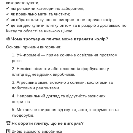
використовувати;
✔ які речовини категорично заборонені;
✔ як правильно мити та чистити;
✔ як обрати плитку, що не вигоряє та не втрачає колір;
✔ де вигідно купити плитку оптом та в роздріб з доставкою по
Києву та області за низькою ціною.
🎨
Чому тротуарна плитка може втрачати колір?
Основні причини вигоряння:
УФ-промені — пряме сонячне освітлення протягом
років.
Неякісні пігменти або технологія фарбування у
плитці від невідомих виробників.
Агресивна хімія, включно з солями, кислотами та
побутовими реагентами.
Неправильний догляд та відсутність захисних
покриттів.
Механічне стирання від взуття, авто, інструментів та
льодорубів.
🏆
Як обрати плитку, що не вигоряє?
1️⃣ Вибір відомого виробника