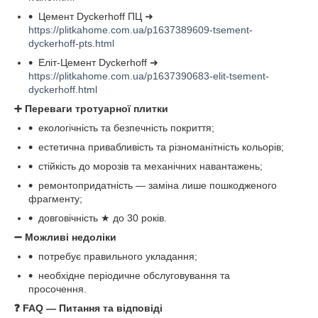
Цемент Dyckerhoff ПЦ ➜
https://plitkahome.com.ua/p1637389609-tsement-
dyckerhoff-pts.html
Еліт-Цемент Dyckerhoff ➜
https://plitkahome.com.ua/p1637390683-elit-tsement-
dyckerhoff.html
➕
Переваги тротуарної плитки
екологічність та безпечність покриття;
естетична привабливість та різноманітність кольорів;
стійкість до морозів та механічних навантажень;
ремонтопридатність — заміна лише пошкодженого
фрагменту;
довговічність ★ до 30 років.
➖
Можливі недоліки
потребує правильного укладання;
необхідне періодичне обслуговування та
просочення.
❓
FAQ — Питання та відповіді