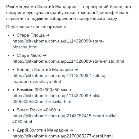
Рекомендуємо Золотий Мандарин — перевірений бренд, що
використовує сучасні фарбувальні технології, модифіковані
пігменти та подвійне забарвлення поверхневого шару.
Перегляньте наш асортимент:
Стара Площа ➜
https://plitkahome.com.ua/p1114320090-stara-
ploscha.html
Старе Місто ➜
https://plitkahome.com.ua/p1114320089-stare-misto.html
Венеція Золотий Мандарин ➜
https://plitkahome.com.ua/p1114320092-zolotoj-
mandarin-venetsiya.html
Бруківка 300×300×50 мм ➜
https://plitkahome.com.ua/p1114320099-plita-
300h300h50mm-brukivka.html
Smart Rokko 40×60 ➜
https://plitkahome.com.ua/p2143752415-smart-rokko-
4060.html
Дербі Золотий Мандарин ➜
https://plitkahome.com.ua/p2170985277-derbi.html