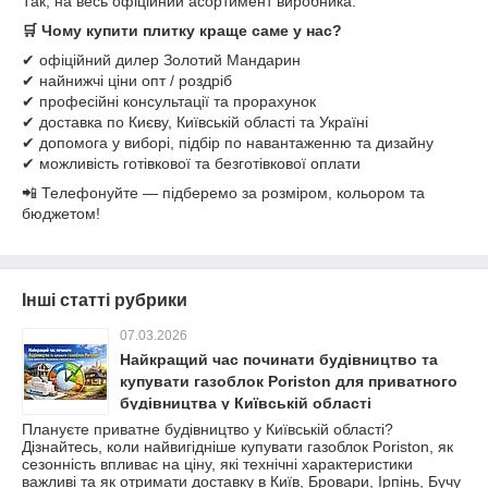
Так, на весь офіційний асортимент виробника.
🛒
Чому купити плитку краще саме у нас?
✔ офіційний дилер Золотий Мандарин
✔ найнижчі ціни опт / роздріб
✔ професійні консультації та прорахунок
✔ доставка по Києву, Київській області та Україні
✔ допомога у виборі, підбір по навантаженню та дизайну
✔ можливість готівкової та безготівкової оплати
📲 Телефонуйте — підберемо за розміром, кольором та
бюджетом!
Інші статті рубрики
07.03.2026
Найкращий час починати будівництво та
купувати газоблок Poriston для приватного
будівництва у Київській області
Плануєте приватне будівництво у Київській області?
Дізнайтесь, коли найвигідніше купувати газоблок Poriston, як
сезонність впливає на ціну, які технічні характеристики
важливі та як отримати доставку в Київ, Бровари, Ірпінь, Бучу