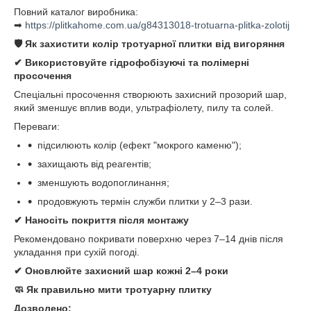
Повний каталог виробника:
➡
https://plitkahome.com.ua/g84313018-trotuarna-plitka-zolotij
🛡
Як захистити колір тротуарної плитки від вигоряння
✔
Використовуйте гідрофобізуючі та полімерні
просочення
Спеціальні просочення створюють захисний прозорий шар,
який зменшує вплив води, ультрафіолету, пилу та солей.
Переваги:
підсилюють колір (ефект "мокрого каменю");
захищають від реагентів;
зменшують водопоглинання;
продовжують термін служби плитки у 2–3 рази.
✔
Наносіть покриття після монтажу
Рекомендовано покривати поверхню через 7–14 днів після
укладання при сухій погоді.
✔
Оновлюйте захисний шар кожні 2–4 роки
🧼
Як правильно мити тротуарну плитку
Дозволено: