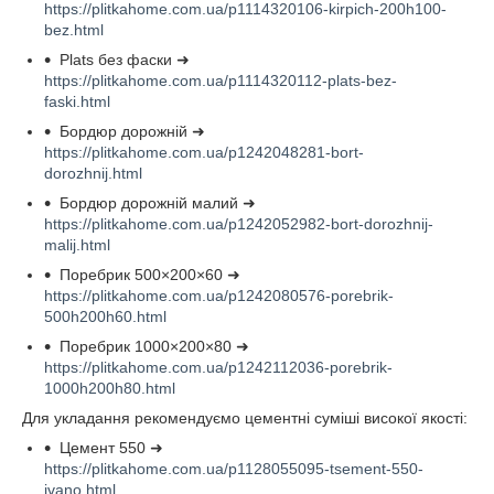
https://plitkahome.com.ua/p1114320106-kirpich-200h100-
bez.html
Plats без фаски ➜
https://plitkahome.com.ua/p1114320112-plats-bez-
faski.html
Бордюр дорожній ➜
https://plitkahome.com.ua/p1242048281-bort-
dorozhnij.html
Бордюр дорожній малий ➜
https://plitkahome.com.ua/p1242052982-bort-dorozhnij-
malij.html
Поребрик 500×200×60 ➜
https://plitkahome.com.ua/p1242080576-porebrik-
500h200h60.html
Поребрик 1000×200×80 ➜
https://plitkahome.com.ua/p1242112036-porebrik-
1000h200h80.html
Для укладання рекомендуємо цементні суміші високої якості:
Цемент 550 ➜
https://plitkahome.com.ua/p1128055095-tsement-550-
ivano.html