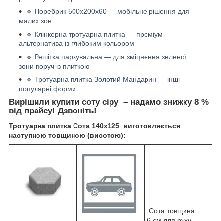
🔹 Поребрик 500х200х60 — мобільне рішення для
малих зон
🔹 Клінкерна тротуарна плитка — преміум-
альтернатива із глибоким кольором
🔹 Решітка паркувальна — для зміцнення зеленої
зони поруч із плиткою
🔹 Тротуарна плитка Золотий Мандарин — інші
популярні форми
Вирішили купити соту сіру – надамо знижку 8 %
від прайсу! Дзвоніть!
Тротуарна плитка Сота 140х125 виготовляється
наступною товщиною (висотою):
Сота товщина
6 см для руху