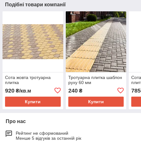
Подібні товари компанії
Сота жовта тротуарна
Тротуарна плитка шаблон
Сота
плитка
руху 60 мм
плит
920
240
785
₴/кв.м
₴
Купити
Купити
Про нас
Рейтинг не сформований
Менше 5 відгуків за останній рік