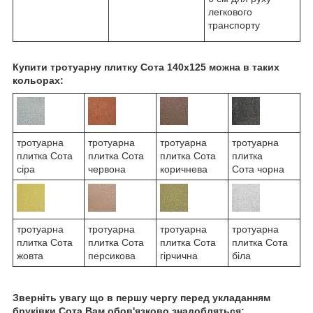
легкового
транспорту
Купити тротуарну плитку Сота 140х125 можна в таких
кольорах:
тротуарна
тротуарна
тротуарна
тротуарна
плитка Сота
плитка Сота
плитка Сота
плитка
сіра
червона
коричнева
Сота чорна
тротуарна
тротуарна
тротуарна
тротуарна
плитка Сота
плитка Сота
плитка Сота
плитка Сота
жовта
персикова
гірчична
біла
Зверніть увагу що в першу чергу перед укладанням
бруківки Сота Вам обов'язково знадобляться: