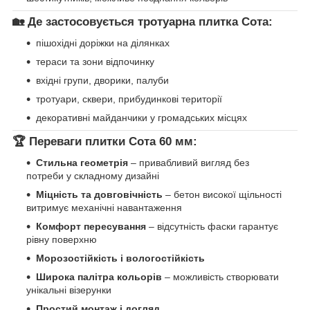
🏡 Де застосовується тротуарна плитка Сота:
пішохідні доріжки на ділянках
тераси та зони відпочинку
вхідні групи, дворики, палуби
тротуари, сквери, прибудинкові території
декоративні майданчики у громадських місцях
🏆 Переваги плитки Сота 60 мм:
Стильна геометрія
– привабливий вигляд без
потреби у складному дизайні
Міцність та довговічність
– бетон високої щільності
витримує механічні навантаження
Комфорт пересування
– відсутність фаски гарантує
рівну поверхню
Морозостійкість і вологостійкість
Широка палітра кольорів
– можливість створювати
унікальні візерунки
Простий монтаж і догляд