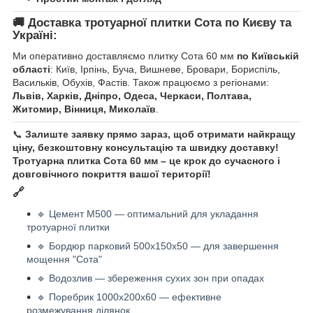
🚚 Доставка тротуарної плитки Сота по Києву та
Україні:
Ми оперативно доставляємо плитку Сота 60 мм
по Київській
області
: Київ, Ірпінь, Буча, Вишневе, Бровари, Бориспіль,
Васильків, Обухів, Фастів. Також працюємо з регіонами:
Львів, Харків, Дніпро, Одеса, Черкаси, Полтава,
Житомир, Вінниця, Миколаїв
.
📞
Залиште заявку прямо зараз, щоб отримати найкращу
ціну, безкоштовну консультацію та швидку доставку!
Тротуарна плитка Сота 60 мм – це крок до сучасного і
довговічного покриття вашої території!
🔗
🔹 Цемент М500 — оптимальний для укладання
тротуарної плитки
🔹 Бордюр парковий 500х150х50 — для завершення
мощення "Сота"
🔹 Водозлив — збереження сухих зон при опадах
🔹 Поребрик 1000х200х60 — ефективне
розмежування ділянок