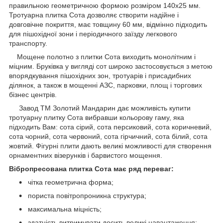
правильною геометричною формою розміром 140х25 мм.
Тротуарна плитка Сота дозволяє створити надійне і
довговічне покриття, має товщину 60 мм, відмінно підходить
для пішохідної зони і періодичного заїзду легкового
транспорту.
Мощене полотно з плитки Сота виходить монолітним і
міцним. Бруківка у вигляді сот широко застосовується з метою
впорядкування пішохідних зон, тротуарів і присадибних
ділянок, а також в мощенні АЗС, парковки, площ і торгових
бізнес центрів.
Завод ТМ Золотий Мандарин дає можливість купити
тротуарну плитку Сота вибравши кольорову гаму, яка
підходить Вам: сота сірий, сота персиковий, сота коричневий,
сота чорний, сота червоний, сота гірчичний, сота білий, сота
жовтий. Фігурні плити дають великі можливості для створення
орнаментних візерунків і барвистого мощення.
Вібропресована плитка Сота має ряд переваг:
чітка геометрична форма;
пориста повітропроникна структура;
максимальна міцність;
здатність витримувати досить великі навантаження;