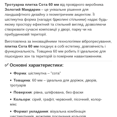
Тротуарна плитка Сота 60 мм
від провідного виробника
Золотий Мандарин
– це унікальне рішення для
ландшафтного дизайну з геометричним акцентом. Її
шістикутна форма (нагадує бджолині стільники) надає будь-
якому простору ефектний та стильний вигляд, дозволяючи
створювати сучасні композиції у дворі, парку чи на
прибудинковій території.
Виготовлена за інноваційними технологіями вібропресування,
плитка Сота 60 мм
поєднує в собі естетику, довговічність і
функціональність. Товщина 60 мм робить її ідеальною для
пішохідних зон та територій із помірним навантаженням.
✅ Основні характеристики:
Форма
: шістикутна – "сота"
Товщина
: 60 мм – ідеальна для доріжок, дворів,
тротуарів
Поверхня
: рівна, шліфована, без фаски
Кольори
: сірий, графіт, червоний, пісочний, колор-
мікс
Формат укладання
: візуальна комбінація
шестикутників, можливе поєднання кольорів