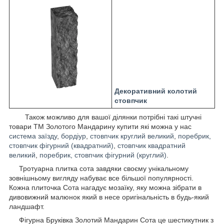
Д
екоративний колотий
стовпчик
Також можливо для вашої ділянки потрібні такі штучні
товари ТМ Золотого Мандарину купити які можна у нас
система заїзду
,
бордіур
,
стовпчик круглий великий
,
поребрик,
стовпчик фігурний (квадратний)
,
стовпчик квадратний
великий
,
поребрик, стовпчик фігурний (круглий)
.
Тротуарна плитка сота завдяки своєму унікальному
зовнішньому вигляду набуває все більшої популярності.
Кожна плиточка Сота нагадує мозаїку, яку можна зібрати в
дивовижний малюнок який в несе оригінальність в будь-який
ландшафт.
Фігурна Бруківка Золотий Мандарин Сота це шестикутник з