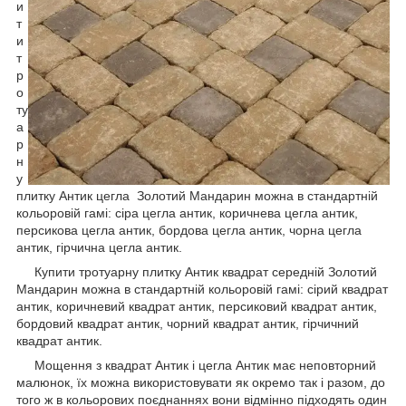
и
т
и
т
р
о
ту
а
р
н
у
плитку Антик цегла Золотий Мандарин можна в стандартній
кольоровій гамі: сіра цегла антик, коричнева цегла антик,
персикова цегла антик, бордова цегла антик, чорна цегла
антик, гірчична цегла антик.
Купити тротуарну плитку Антик квадрат середній Золотий
Мандарин можна в стандартній кольоровій гамі: сірий квадрат
антик, коричневий квадрат антик, персиковий квадрат антик,
бордовий квадрат антик, чорний квадрат антик, гірчичний
квадрат антик.
Мощення з квадрат Антик і цегла Антик має неповторний
малюнок, їх можна використовувати як окремо так і разом, до
того ж в кольорових поєднаннях вони відмінно підходять один