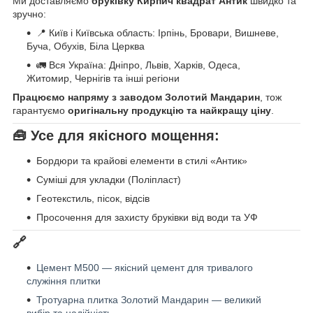
Ми доставляємо
бруківку Кирпич квадрат Антик
швидко та
зручно:
📍 Київ і Київська область: Ірпінь, Бровари, Вишневе,
Буча, Обухів, Біла Церква
🚛 Вся Україна: Дніпро, Львів, Харків, Одеса,
Житомир, Чернігів та інші регіони
Працюємо напряму з заводом Золотий Мандарин
, тож
гарантуємо
оригінальну продукцію та найкращу ціну
.
🧰 Усе для якісного мощення:
Бордюри та крайові елементи в стилі «Антик»
Суміші для укладки (Поліпласт)
Геотекстиль, пісок, відсів
Просочення для захисту бруківки від води та УФ
🔗
Цемент М500 — якісний цемент для тривалого
служіння плитки
Тротуарна плитка Золотий Мандарин — великий
вибір та надійність