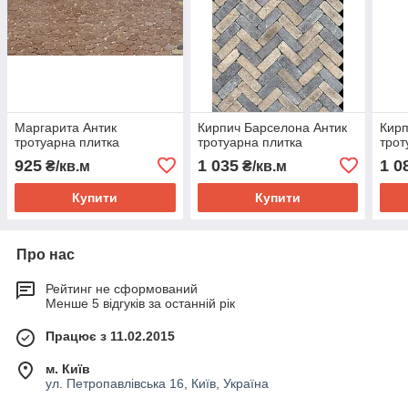
Маргарита Антик
Кирпич Барселона Антик
Кирп
тротуарна плитка
тротуарна плитка
трот
925
1 035
1 0
₴/кв.м
₴/кв.м
Купити
Купити
Про нас
Рейтинг не сформований
Менше 5 відгуків за останній рік
Працює з 11.02.2015
м. Київ
ул. Петропавлівська 16, Київ, Україна