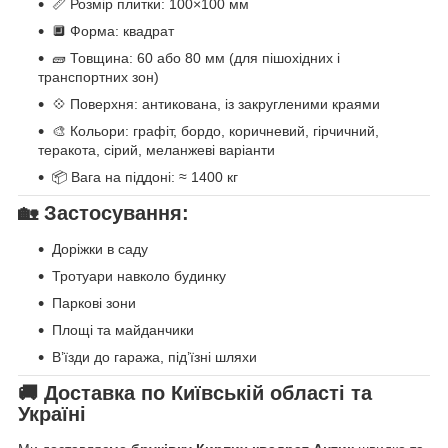
📏 Розмір плитки: 100×100 мм
🔲 Форма: квадрат
🧱 Товщина: 60 або 80 мм (для пішохідних і
транспортних зон)
💠 Поверхня: антикована, із закругленими краями
🎨 Кольори: графіт, бордо, коричневий, гірчичний,
теракота, сірий, меланжеві варіанти
📦 Вага на піддоні: ≈ 1400 кг
🏡 Застосування:
Доріжки в саду
Тротуари навколо будинку
Паркові зони
Площі та майданчики
В’їзди до гаража, під’їзні шляхи
🚚 Доставка по Київській області та
Україні