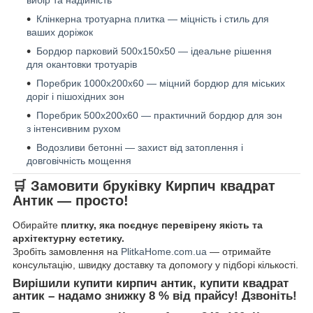
Клінкерна тротуарна плитка — міцність і стиль для
ваших доріжок
Бордюр парковий 500х150х50 — ідеальне рішення
для окантовки тротуарів
Поребрик 1000х200х60 — міцний бордюр для міських
доріг і пішохідних зон
Поребрик 500х200х60 — практичний бордюр для зон
з інтенсивним рухом
Водозливи бетонні — захист від затоплення і
довговічність мощення
🛒 Замовити бруківку Кирпич квадрат
Антик — просто!
Обирайте
плитку, яка поєднує перевірену якість та
архітектурну естетику.
Зробіть замовлення на
PlitkaHome.com.ua
— отримайте
консультацію, швидку доставку та допомогу у підборі кількості.
Вирішили купити кирпич антик, купити квадрат
антик – надамо знижку 8 % від прайсу! Дзвоніть!