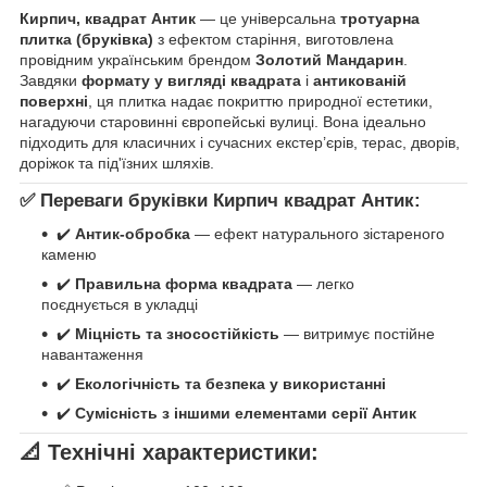
Кирпич, квадрат Антик
— це універсальна
тротуарна
плитка (бруківка)
з ефектом старіння, виготовлена
провідним українським брендом
Золотий Мандарин
.
Завдяки
формату у вигляді квадрата
і
антикованій
поверхні
, ця плитка надає покриттю природної естетики,
нагадуючи старовинні європейські вулиці. Вона ідеально
підходить для класичних і сучасних екстер’єрів, терас, дворів,
доріжок та під'їзних шляхів.
✅ Переваги бруківки Кирпич квадрат Антик:
✔️
Антик-обробка
— ефект натурального зістареного
каменю
✔️
Правильна форма квадрата
— легко
поєднується в укладці
✔️
Міцність та зносостійкість
— витримує постійне
навантаження
✔️
Екологічність та безпека у використанні
✔️
Сумісність з іншими елементами серії Антик
📐 Технічні характеристики: