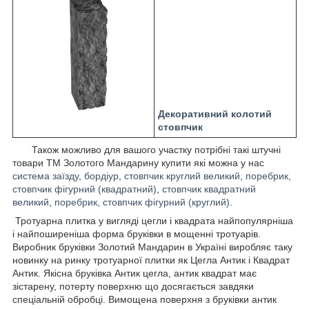
Д
екоративний колотий
стовпчик
Також можливо для вашого участку потрібні такі штучні
товари ТМ Золотого Мандарину купити які можна у нас
система заїзду
,
бордіур
,
стовпчик круглий великий
,
поребрик,
стовпчик фігурний (квадратний)
,
стовпчик квадратний
великий
,
поребрик, стовпчик фігурний (круглий)
.
Тротуарна плитка у вигляді цегли і квадрата найпопулярніша
і найпоширеніша форма бруківки в мощенні тротуарів.
Виробник бруківки Золотий Мандарин в Україні виробляє таку
новинку на ринку тротуарної плитки як Цегла Антик і Квадрат
Антик. Якісна бруківка Антик цегла, антик квадрат має
зістарену, потерту поверхню що досягається завдяки
спеціальній обробці. Вимощена поверхня з бруківки антик