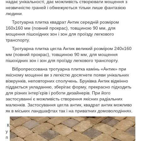
надає унікальності, дає можливість створювати мощення з
незвичністю граней і обмежуються тільки лише фантазією
людини.
Тротуарна плитка квадрат Антик середній розміром
160х160 мм (повний прокрас), товщиною 90 мм, для
мощення пішохідних зон і зон для проїзду легкового
транспорту.
Тротуарна плитка цегла Антик великий розміром 240х160
мм (повний прокрас), товщиною 90 мм, для мощення
пішохідних зон і зон для проїзду легкового транспорту.
Вібропрессована тротуарна плитка камінь «Антик» при
якісному мощенні ви з легкістю досягнете появи унікальних
візерунків, неповторних сполучень. Бруківка Антик відмінно
піддається укладанню, зберігає форму, прекрасно підходить
для різних інтер'єрів і роботи дизайнерів. При його
застосуванні є можливість створення якісних радіальних
малюнків. Застосування цегла антик, квадрат антик можливо
як в міських ландшафтах так і на приватних домоволодіннях.
К
у
п