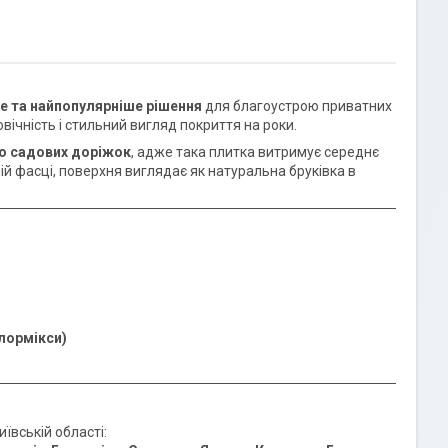
е та найпопулярніше рішення
для благоустрою приватних
овічність і стильний вигляд покриття на роки.
бо садових доріжок
, адже така плитка витримує середнє
й фасці, поверхня виглядає як натуральна бруківка в
олормікси)
ївській області: