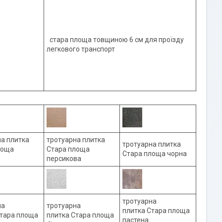
стара площа товщиною 6 см для проїзду
легкового транспорт
а плитка
тротуарна плитка
тротуарна плитка
лоща
Стара площа
Стара площа чорна
персикова
тротуарна
на
тротуарна
плитка Стара площа
Стара площа
плитка Стара площа
пастена