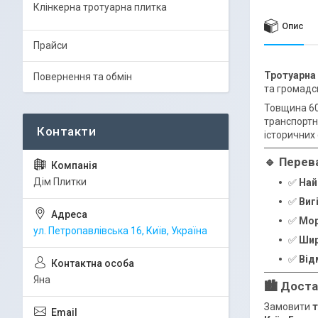
Клінкерна тротуарна плитка
Опис
Прайси
Тротуарна
Повернення та обмін
та громадс
Товщина 6
транспортн
історичних
🔹
Перева
Дім Плитки
✅
Най
✅
Виг
✅
Мор
ул. Петропавлівська 16, Київ, Україна
✅
Шир
✅
Від
Яна
🏙️
Достав
Замовити
т