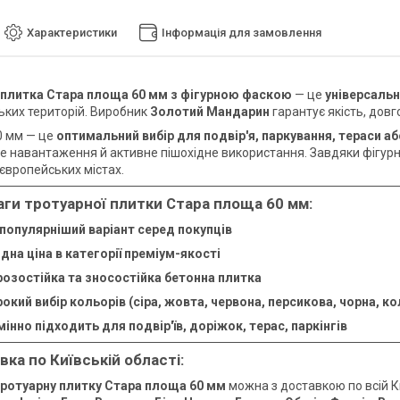
Характеристики
Інформація для замовлення
 плитка Стара площа 60 мм з фігурною фаскою
— це
універсальн
ьких територій. Виробник
Золотий Мандарин
гарантує якість, довг
0 мм — це
оптимальний вибір для подвір'я, паркування, тераси а
е навантаження й активне пішохідне використання. Завдяки фігурні
 європейських містах.
ги тротуарної плитки Стара площа 60 мм:
популярніший варіант серед покупців
ідна ціна в категорії преміум-якості
озостійка та зносостійка бетонна плитка
окий вибір кольорів (сіра, жовта, червона, персикова, чорна, к
мінно підходить для подвір'їв, доріжок, терас, паркінгів
ка по Київській області:
ротуарну плитку Стара площа 60 мм
можна з доставкою по всій Ки