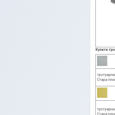
Купити тро
тротуарна
Стара пло
тротуарна
Стара пло