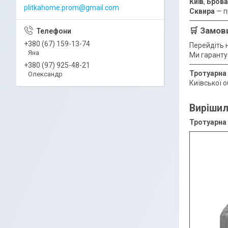
Київ
,
Брова
plitkahome.prom@gmail.com
Сквира
— п
🛒
Замови
+380 (67) 159-13-74
Перейдіть 
Яна
Ми гаранту
+380 (97) 925-48-21
Тротуарна
Олександр
Київської о
Вирішил
Тротуарна