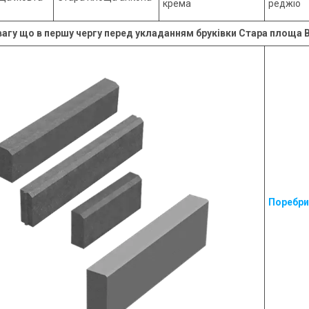
крема
реджіо
вагу що в першу чергу перед укладанням бруківки Стара площа
Поребри