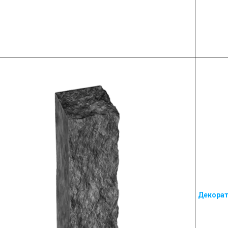
Д
екорат