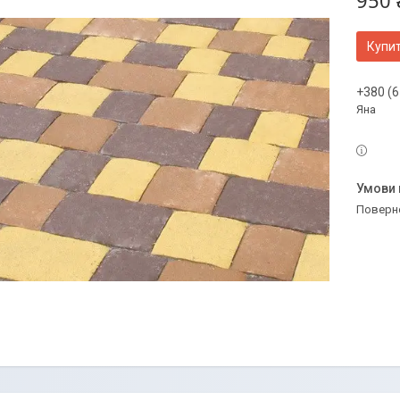
950 
Купи
+380 (6
Яна
поверн