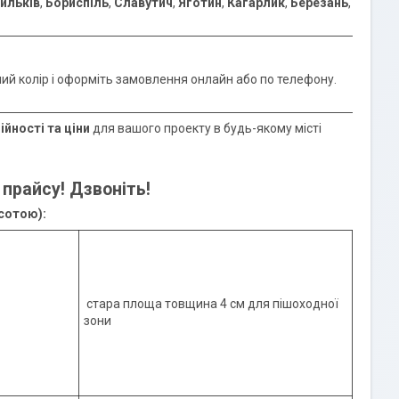
ильків
,
Бориспіль
,
Славутич
,
Яготин
,
Кагарлик
,
Березань
,
ібний колір і оформіть замовлення онлайн або по телефону.
йності та ціни
для вашого проекту в будь-якому місті
прайсу! Дзвоніть!
сотою):
стара площа товщина 4 см для пішоходної
зони