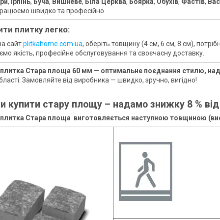
ри
,
Ірпінь
,
Буча
,
Вишневе
,
Біла Церква
,
Боярка
,
Обухів
,
Фастів
,
Вас
рацюємо швидко та професійно.
ти плитку легко:
на сайт
plitkahome.com.ua
, оберіть товщину (4 см, 6 см, 8 см), потр
ємо якість, професійне обслуговування та своєчасну доставку.
 плитка Стара площа 60 мм
—
оптимальне поєднання стилю, наді
бласті. Замовляйте від виробника — швидко, зручно, вигідно!
и купити стару площу – надамо знижку 8 % від 
 плитка С
тара площа виготовляється наступною товщиною (ви