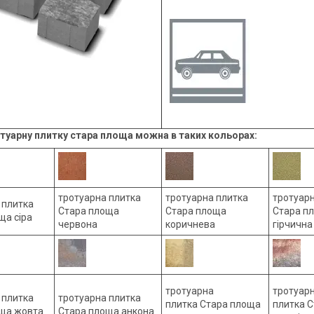
туарну плитку стара площа можна в таких кольорах:
тротуарна плитка
тротуарна плитка
тротуарн
 плитка
Стара площа
Стара площа
Стара п
ща сіра
червона
коричнева
гірчична
тротуарна
тротуар
 плитка
тротуарна плитка
плитка Стара площа
плитка 
ща жовта
Стара площа анкона