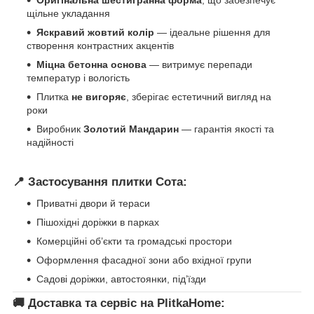
Оригінальна шестигранна форма
, що забезпечує
щільне укладання
Яскравий жовтий колір
— ідеальне рішення для
створення контрастних акцентів
Міцна бетонна основа
— витримує перепади
температур і вологість
Плитка
не вигоряє
, зберігає естетичний вигляд на
роки
Виробник
Золотий Мандарин
— гарантія якості та
надійності
📍
Застосування плитки Сота:
Приватні двори й тераси
Пішохідні доріжки в парках
Комерційні об’єкти та громадські простори
Оформлення фасадної зони або вхідної групи
Садові доріжки, автостоянки, під’їзди
🚚
Доставка та сервіс на PlitkaHome: