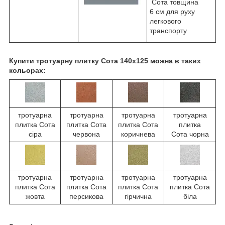
Сота товщина
6 см для руху
легкового
транспорту
Купити тротуарну плитку Сота 140х125 можна в таких
кольорах:
тротуарна
тротуарна
тротуарна
тротуарна
плитка Сота
плитка Сота
плитка Сота
плитка
сіра
червона
коричнева
Сота чорна
тротуарна
тротуарна
тротуарна
тротуарна
плитка Сота
плитка Сота
плитка Сота
плитка Сота
жовта
персикова
гірчична
біла