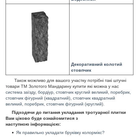
Д
екоративний колотий
стовпчик
Також можливо для вашого участку потрібні такі штучні
товари ТМ Золотого Мандарину купити які можна у нас
система заїзду
,
бордіур
,
стовпчик круглий великий
,
поребрик,
стовпчик фігурний (квадратний)
,
стовпчик квадратний
великий
,
поребрик, стовпчик фігурний (круглий)
.
Підходячи до питання укладання тротуарної плитки
Вам ціково буде ознайомитися з
наступною інформацією:
Як правильно укладати бруківку колормікс?