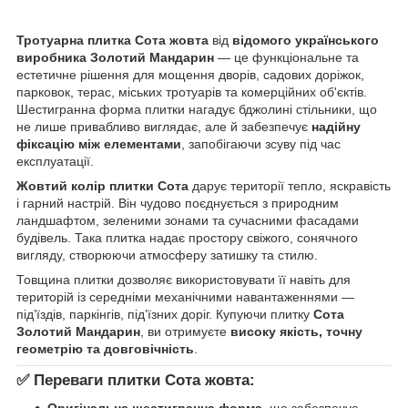
Тротуарна плитка Сота жовта
від
відомого українського
виробника Золотий Мандарин
— це функціональне та
естетичне рішення для мощення дворів, садових доріжок,
парковок, терас, міських тротуарів та комерційних об'єктів.
Шестигранна форма плитки нагадує бджолині стільники, що
не лише привабливо виглядає, але й забезпечує
надійну
фіксацію між елементами
, запобігаючи зсуву під час
експлуатації.
Жовтий колір плитки Сота
дарує території тепло, яскравість
і гарний настрій. Він чудово поєднується з природним
ландшафтом, зеленими зонами та сучасними фасадами
будівель. Така плитка надає простору свіжого, сонячного
вигляду, створюючи атмосферу затишку та стилю.
Товщина плитки дозволяє використовувати її навіть для
територій із середніми механічними навантаженнями —
під’їздів, паркінгів, під’їзних доріг. Купуючи плитку
Сота
Золотий Мандарин
, ви отримуєте
високу якість, точну
геометрію та довговічність
.
✅
Переваги плитки Сота жовта: