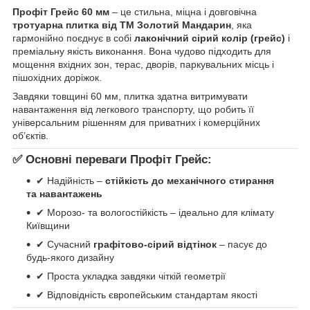
Профіт Грейс 60 мм
– це стильна, міцна і довговічна
тротуарна плитка від ТМ Золотий Мандарин
, яка
гармонійно поєднує в собі
лаконічний сірий колір (грейс)
і
преміальну якість виконання. Вона чудово підходить для
мощення вхідних зон, терас, дворів, паркувальних місць і
пішохідних доріжок.
Завдяки товщині 60 мм, плитка здатна витримувати
навантаження від легкового транспорту, що робить її
універсальним рішенням для приватних і комерційних
об’єктів.
✅ Основні переваги Профіт Грейс:
✔ Надійність –
стійкість до механічного стирання
та навантажень
✔ Морозо- та вологостійкість – ідеально для клімату
Київщини
✔ Сучасний
графітово-сірий відтінок
– пасує до
будь-якого дизайну
✔ Проста укладка завдяки чіткій геометрії
✔ Відповідність європейським стандартам якості